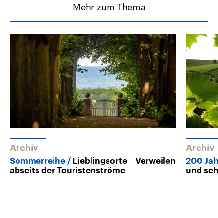
Mehr zum Thema
Archiv
Archiv
Sommerreihe
Lieblingsorte – Verweilen
200 Ja
abseits der Touristenströme
und sch