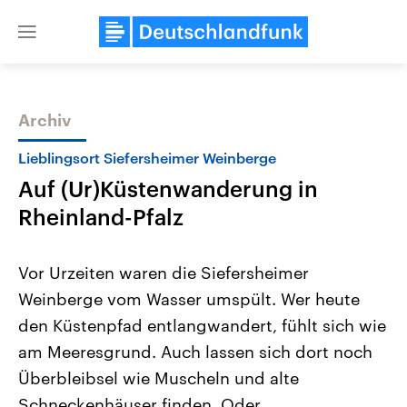
Close
menu
Archiv
Themen
Lieblingsort Siefersheimer Weinberge
Auf (Ur)Küstenwanderung in
Rheinland-Pfalz
Vor Urzeiten waren die Siefersheimer
Weinberge vom Wasser umspült. Wer heute
Landtagswahl Sachsen-Anhalt
USA
den Küstenpfad entlangwandert, fühlt sich wie
2026
Aktuelle Beiträge, Analys
Alle Informationen
Hintergründe
am Meeresgrund. Auch lassen sich dort noch
Sachsen-Anhalt wählt am 6.
Wirtschaftlich und militäri
September 2026 einen neuen
gehören die Vereinigten S
Überbleibsel wie Muscheln und alte
Landtag. Seit 2021 wird das
den mächtigsten Ländern 
Schneckenhäuser finden. Oder
Bundesland von einer Koalition aus
mit großem Einfluss auf d