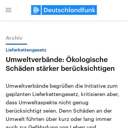
Close
menu
Archiv
Themen
Lieferkettengesetz
Umweltverbände: Ökologische
Schäden stärker berücksichtigen
Umweltverbände begrüßen die Initiative zum
geplanten Lieferkettengesetz, kritisieren aber,
USA
Nahostkonflikt
dass Umweltaspekte nicht genug
Aktuelle Beiträge, Analysen und
Aktuelle Lage und Hinter
Der Überfall der palästine
Hintergründe
berücksichtigt seien. Denn Schäden an der
Wirtschaftlich und militärisch
Terrororganisation Hamas
gehören die Vereinigten Staaten zu
Oktober 2023 auf Israel ha
Umwelt führten über kurz oder lang immer
den mächtigsten Ländern der Erde,
Region wieder die Gewalt 
auch zur Gefährdung von Leben und
mit großem Einfluss auf das
Israel möchte die Hamas z