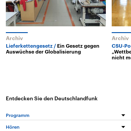
Archiv
Archiv
Lieferkettengesetz
Ein Gesetz gegen
CSU-Pol
Auswüchse der Globalisierung
„Wettbe
nicht m
Entdecken Sie den Deutschlandfunk
Programm
Programm
Hören