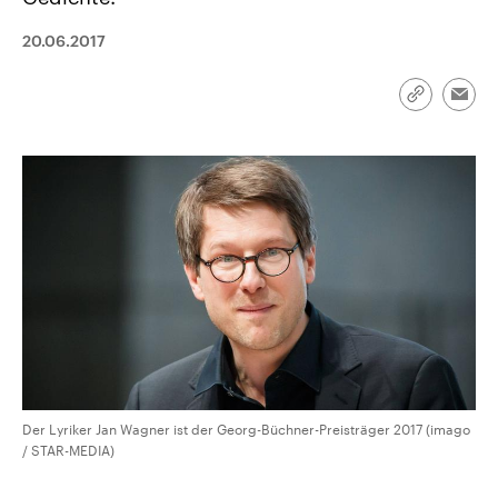
CDU, SPD und FDP regiert.-
aktuelle Weltgeschehen.
Umfragen, Prognosen,
20.06.2017
Wahlprogramme, aktuelle Berichte
Sendungen
Programm
Podcasts
und Hintergründe zu den Parteien
und Kandidaten der anstehenden
Wahl.
Link
Emai
kopieren/te
Audio-Archiv
Der Lyriker Jan Wagner ist der Georg-Büchner-Preisträger 2017 (imago
/ STAR-MEDIA)