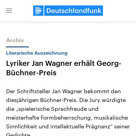
Close
menu
Archiv
Themen
Literarische Auszeichnung
Lyriker Jan Wagner erhält Georg-
Büchner-Preis
Der Schriftsteller Jan Wagner bekommt den
diesjährigen Büchner-Preis. Die Jury würdigte
Landtagswahl Sachsen-Anhalt
USA
die „spielerische Sprachfreude und
2026
Aktuelle Beiträge, Analys
Alle Informationen
Hintergründe
meisterhafte Formbeherrschung, musikalische
Sachsen-Anhalt wählt am 6.
Wirtschaftlich und militäri
September 2026 einen neuen
gehören die Vereinigten S
Sinnlichkeit und intellektuelle Prägnanz“ seiner
Landtag. Seit 2021 wird das
den mächtigsten Ländern 
Gedichte.
Bundesland von einer Koalition aus
mit großem Einfluss auf d