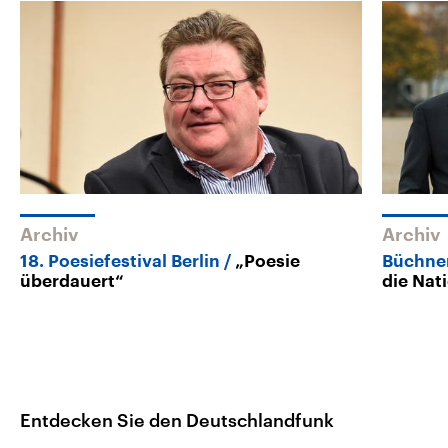
Archiv
Archiv
18. Poesiefestival Berlin
„Poesie
Büchner
überdauert“
die Nat
Entdecken Sie den Deutschlandfunk