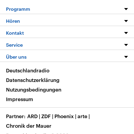
Programm
Programm
Hören
Alle Sendungen
Livestream
Kontakt
Die Nachrichten
Audios
Hörerservice
Service
Nachrichtenleicht
Podcasts
Social Media
FAQ
Über uns
Neue Beiträge auf dlf.de
Deutschlandfunk App
Newsletter
Deutschlandradio
Themen-Schwerpunkte
Nachrichten App
Deutschlandradio
Veranstaltungen
Presse
Frequenzen
Datenschutzerklärung
Musikliste
Ausbildung und Karriere
Nutzungsbedingungen
RSS
Transparenz
Impressum
Korrekturen
Barrierefreiheit
Partner
ARD
|
ZDF
|
Phoenix
|
arte
|
Chronik der Mauer