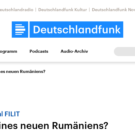
eutschlandradio
Deutschlandfunk Kultur
Deutschlandfunk No
rogramm
Podcasts
Audio-Archiv
Wirtschaft
Wissen
Kultur
Europa
Gesellschaf
nes neuen Rumäniens?
l FILIT
ines neuen Rumäniens?
Nahostkonflikt
Iran
le Beiträge,
Aktuelle Lage und
Aktuelle Lage und