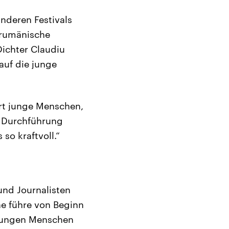
anderen Festivals
e rumänische
Dichter Claudiu
 auf die junge
dert junge Menschen,
d Durchführung
so kraftvoll.“
und Journalisten
he führe von Beginn
 jungen Menschen