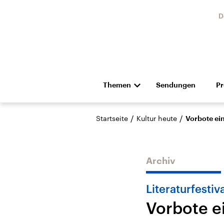
D
Themen
Sendungen
P
Die Nachrichten
Politik
/
/
Startseite
Kultur heute
Vorbote ei
Hörspiel und Feature
Musik
Archiv
Literaturfestiva
Vorbote e
Landtagswahl Sachsen-
USA
Anhalt 2026
Aktuel