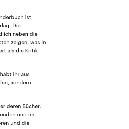
inderbuch ist
lag. Die
ndlich neben die
ten zeigen, was in
t als die Kritik
 habt ihr aus
llen, sondern
ber deren Bücher,
menden und im
ren und die