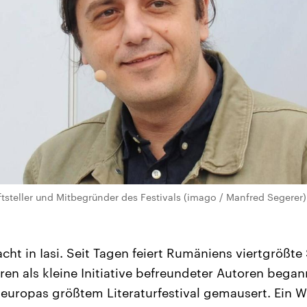
ftsteller und Mitbegründer des Festivals (imago / Manfred Segerer)
nacht in Iasi. Seit Tagen feiert Rumäniens viertgrößte 
en als kleine Initiative befreundeter Autoren begann
europas größtem Literaturfestival gemausert. Ein W