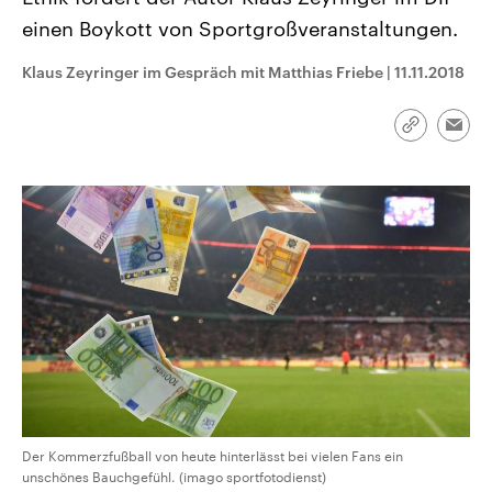
CDU, SPD und FDP regiert.-
aktuelle Weltgeschehen.
einen Boykott von Sportgroßveranstaltungen.
Umfragen, Prognosen,
Wahlprogramme, aktuelle Berichte
Sendungen
Programm
Podcasts
und Hintergründe zu den Parteien
Klaus Zeyringer im Gespräch mit Matthias Friebe
|
11.11.2018
und Kandidaten der anstehenden
Wahl.
Audio-Archiv
Link
Emai
kopieren/te
Der Kommerzfußball von heute hinterlässt bei vielen Fans ein
unschönes Bauchgefühl. (imago sportfotodienst)