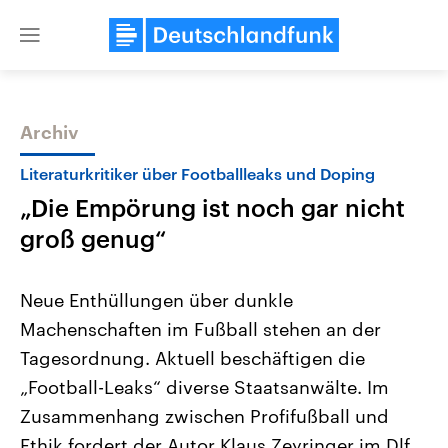
Close
menu
Archiv
Themen
Literaturkritiker über Footballleaks und Doping
„Die Empörung ist noch gar nicht
groß genug“
Neue Enthüllungen über dunkle
Machenschaften im Fußball stehen an der
Landtagswahl Sachsen-Anhalt
USA
Tagesordnung. Aktuell beschäftigen die
2026
Aktuelle Beiträge, Analys
Alle Informationen
Hintergründe
„Football-Leaks“ diverse Staatsanwälte. Im
Sachsen-Anhalt wählt am 6.
Wirtschaftlich und militäri
September 2026 einen neuen
gehören die Vereinigten S
Zusammenhang zwischen Profifußball und
Landtag. Seit 2021 wird das
den mächtigsten Ländern 
Ethik fordert der Autor Klaus Zeyringer im Dlf
Bundesland von einer Koalition aus
mit großem Einfluss auf d