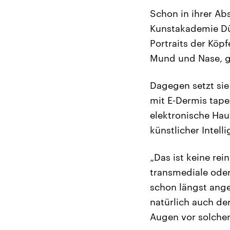
Schon in ihrer Ab
Kunstakademie Düs
Portraits der Kö
Mund und Nase, ge
Dagegen setzt sie
mit E-Dermis tapez
elektronische Hau
künstlicher Intell
„Das ist keine rei
transmediale oder
schon längst ange
natürlich auch de
Augen vor solche