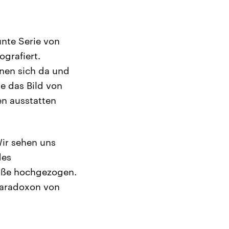
unte Serie von
ografiert.
nen sich da und
ie das Bild von
en ausstatten
Wir sehen uns
des
röße hochgezogen.
 Paradoxon von