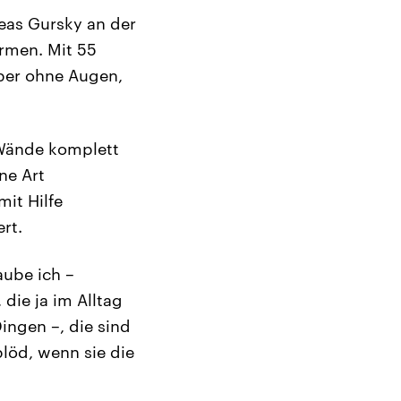
reas Gursky an der
rmen. Mit 55
per ohne Augen,
 Wände komplett
ne Art
it Hilfe
rt.
aube ich –
die ja im Alltag
ingen –, die sind
löd, wenn sie die