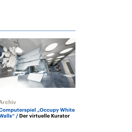
Archiv
Archiv
Computerspiel „Occupy White
Maschinen in 
Walls“
Der virtuelle Kurator
Zwischen Joch