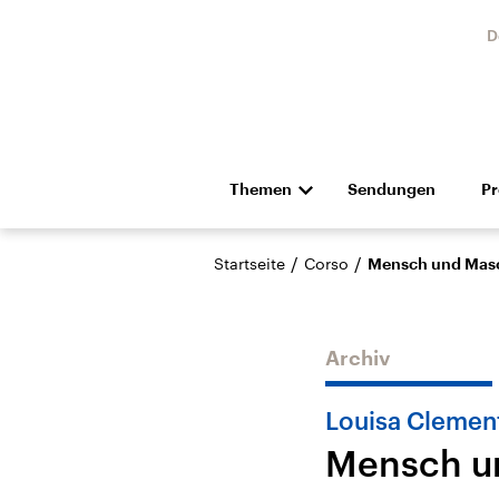
D
Themen
Sendungen
P
Die Nachrichten
Politik
/
/
Startseite
Corso
Mensch und Mas
Hörspiel und Feature
Musik
Archiv
Louisa Clemen
Mensch u
Landtagswahl Sachsen-
USA
Anhalt 2026
Aktuel