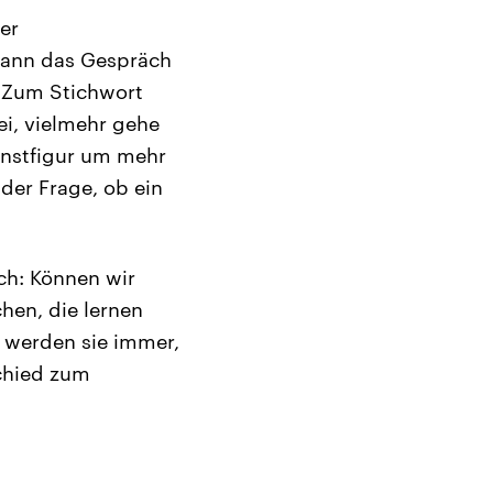
der
 kann das Gespräch
. Zum Stichwort
ei, vielmehr gehe
unstfigur um mehr
 der Frage, ob ein
ch: Können wir
hen, die lernen
o werden sie immer,
chied zum