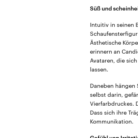
Süß und scheinhe
Intuitiv in seinen
Schaufensterfigur
Ästhetische Körp
erinnern an Candie
Avataren, die sich
lassen.
Daneben hängen Sp
selbst darin, gef
Vierfarbdruckes. 
Dass sich ihre Tr
Kommunikation.
Gefühl von Irritat