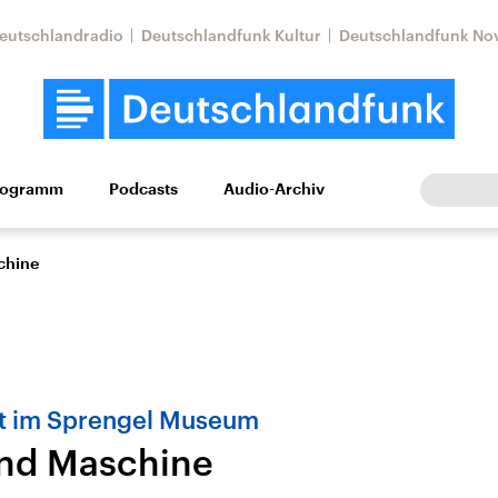
eutschlandradio
Deutschlandfunk Kultur
Deutschlandfunk No
rogramm
Podcasts
Audio-Archiv
Wirtschaft
Wissen
Kultur
Europa
Gesellschaf
chine
t im Sprengel Museum
nd Maschine
Nahostkonflikt
Iran
le Beiträge,
Aktuelle Lage und
Aktuelle Lage und