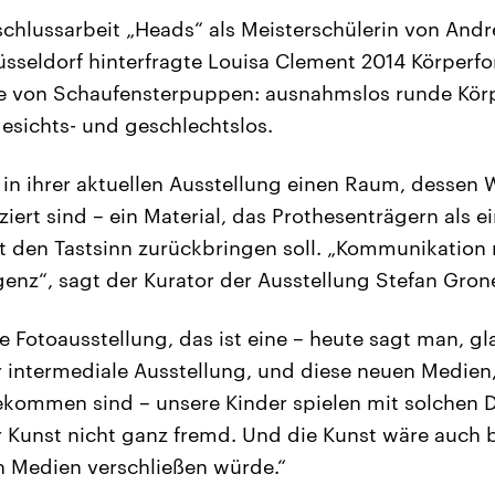
schlussarbeit „Heads“ als Meisterschülerin von And
seldorf hinterfragte Louisa Clement 2014 Körperfo
pfe von Schaufensterpuppen: ausnahmslos runde Kör
sichts- und geschlechtslos.
 in ihrer aktuellen Ausstellung einen Raum, dessen
iert sind – ein Material, das Prothesenträgern als ei
t den Tastsinn zurückbringen soll. „Kommunikation m
igenz“, sagt der Kurator der Ausstellung Stefan Grone
ne Fotoausstellung, das ist eine – heute sagt man, gl
 intermediale Ausstellung, und diese neuen Medien, 
kommen sind – unsere Kinder spielen mit solchen D
r Kunst nicht ganz fremd. Und die Kunst wäre auch b
n Medien verschließen würde.“