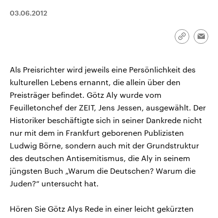
CDU, SPD und FDP regiert.-
aktuelle Weltgeschehen.
03.06.2012
Umfragen, Prognosen,
Wahlprogramme, aktuelle Berichte
Sendungen
Programm
Podcasts
und Hintergründe zu den Parteien
und Kandidaten der anstehenden
Link
Emai
Wahl.
kopieren/te
Audio-Archiv
Als Preisrichter wird jeweils eine Persönlichkeit des
kulturellen Lebens ernannt, die allein über den
Preisträger befindet. Götz Aly wurde vom
Feuilletonchef der ZEIT, Jens Jessen, ausgewählt. Der
Historiker beschäftigte sich in seiner Dankrede nicht
nur mit dem in Frankfurt geborenen Publizisten
Ludwig Börne, sondern auch mit der Grundstruktur
des deutschen Antisemitismus, die Aly in seinem
jüngsten Buch „Warum die Deutschen? Warum die
Juden?“ untersucht hat.
Hören Sie Götz Alys Rede in einer leicht gekürzten