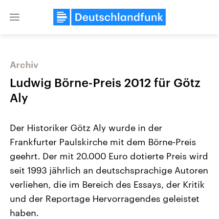
Close
menu
Archiv
Themen
Ludwig Börne-Preis 2012 für Götz
Aly
Der Historiker Götz Aly wurde in der
Frankfurter Paulskirche mit dem Börne-Preis
geehrt. Der mit 20.000 Euro dotierte Preis wird
seit 1993 jährlich an deutschsprachige Autoren
Landtagswahl Sachsen-Anhalt
USA
2026
Aktuelle Beiträge, Analys
verliehen, die im Bereich des Essays, der Kritik
Alle Informationen
Hintergründe
Sachsen-Anhalt wählt am 6.
Wirtschaftlich und militäri
und der Reportage Hervorragendes geleistet
September 2026 einen neuen
gehören die Vereinigten S
Landtag. Seit 2021 wird das
den mächtigsten Ländern 
haben.
Bundesland von einer Koalition aus
mit großem Einfluss auf d