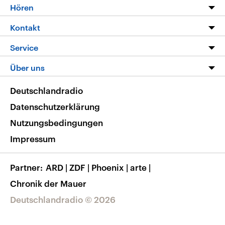
Programm
Hören
Alle Sendungen
Livestream
Kontakt
Die Nachrichten
Audios
Hörerservice
Service
Nachrichtenleicht
Podcasts
Social Media
FAQ
Über uns
Neue Beiträge auf dlf.de
Deutschlandfunk App
Newsletter
Deutschlandradio
Themen-Schwerpunkte
Nachrichten App
Deutschlandradio
Veranstaltungen
Presse
Frequenzen
Datenschutzerklärung
Musikliste
Ausbildung und Karriere
Nutzungsbedingungen
RSS
Transparenz
Impressum
Korrekturen
Barrierefreiheit
Partner
ARD
|
ZDF
|
Phoenix
|
arte
|
Chronik der Mauer
Deutschlandradio © 2026