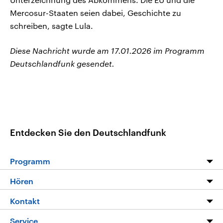
Mercosur-Staaten seien dabei, Geschichte zu
schreiben, sagte Lula.
Diese Nachricht wurde am 17.01.2026 im Programm
Deutschlandfunk gesendet.
Entdecken Sie den Deutschlandfunk
Programm
Programm
Hören
Alle Sendungen
Livestream
Kontakt
Die Nachrichten
Audios
Hörerservice
Service