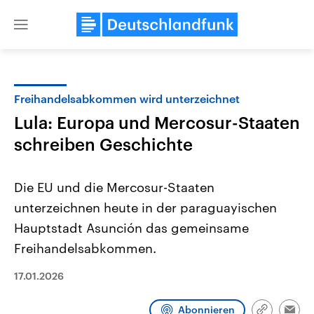
Close
menu
Freihandelsabkommen wird unterzeichnet
Themen
Lula: Europa und Mercosur-Staaten
schreiben Geschichte
Die EU und die Mercosur-Staaten
unterzeichnen heute in der paraguayischen
Hauptstadt Asunción das gemeinsame
USA
Nahostkonflikt
Freihandelsabkommen.
Aktuelle Beiträge, Analysen und
Aktuelle Lage und Hinter
Der Überfall der palästine
Hintergründe
17.01.2026
Wirtschaftlich und militärisch
Terrororganisation Hamas
gehören die Vereinigten Staaten zu
Oktober 2023 auf Israel ha
den mächtigsten Ländern der Erde,
Region wieder die Gewalt 
Abonnieren
mit großem Einfluss auf das
Israel möchte die Hamas z