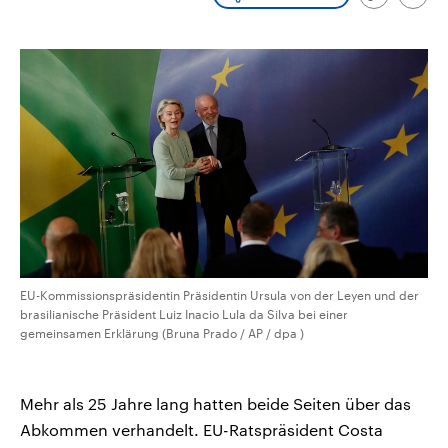
Link
Emai
aktuelle Weltgeschehen.
Diese wird wie die Hisboll
kopieren/te
Libanon vom Iran unterstüt
Sendungen
Programm
Podcasts
Audio-Archiv
EU-Kommissionspräsidentin Präsidentin Ursula von der Leyen und der
brasilianische Präsident Luiz Inacio Lula da Silva bei einer
gemeinsamen Erklärung (Bruna Prado / AP / dpa )
Mehr als 25 Jahre lang hatten beide Seiten über das
Abkommen verhandelt. EU-Ratspräsident Costa