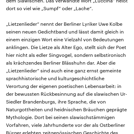
dem Slawischen. Das verwandte Wort „Luccina“ heißt
dort so viel wie „Sumpf“ oder „Lache“.
„Lietzenlieder“ nennt der Berliner Lyriker Uwe Kolbe
seinen neuen Gedichtband und lässt damit gleich in
einem einzigen Wort eine Vielzahl von Bedeutungen
anklingen. Die Lietze als Alter Ego, stellt sich der Poet
hier nicht als edler Singvogel, sondern selbstironisch
als krächzendes Berliner Blässhuhn dar. Aber die
„Lietzenlieder“ sind auch eine ganz ernst gemeinte
sprachhistorische und kulturgeschichtliche
Verortung der eigenen poetischen Lebensarbeit: in
der bewussten Rückbesinnung auf die slawischen Ur-
Siedler Brandenburgs, ihre Sprache, die von
Naturgottheiten und heidnischen Bräuchen geprägte
Mythologie. Dort bei seinen slawischstämmigen
Vorfahren, viele Jahrhunderte vor der als Ostberliner
Bürger erlebten zeitgenössischen Geschichte des