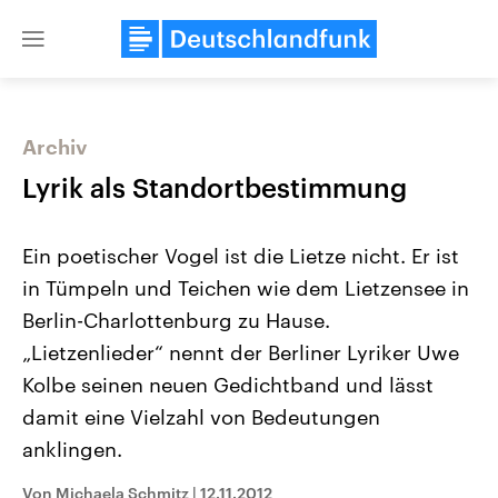
Close
menu
Archiv
Themen
Lyrik als Standortbestimmung
Ein poetischer Vogel ist die Lietze nicht. Er ist
in Tümpeln und Teichen wie dem Lietzensee in
Berlin-Charlottenburg zu Hause.
„Lietzenlieder“ nennt der Berliner Lyriker Uwe
Kolbe seinen neuen Gedichtband und lässt
Landtagswahl Sachsen-Anhalt
USA
2026
Aktuelle Beiträge, Analys
damit eine Vielzahl von Bedeutungen
Alle Informationen
Hintergründe
Sachsen-Anhalt wählt am 6.
Wirtschaftlich und militäri
anklingen.
September 2026 einen neuen
gehören die Vereinigten S
Landtag. Seit 2021 wird das
den mächtigsten Ländern 
Von Michaela Schmitz
|
12.11.2012
Bundesland von einer Koalition aus
mit großem Einfluss auf d