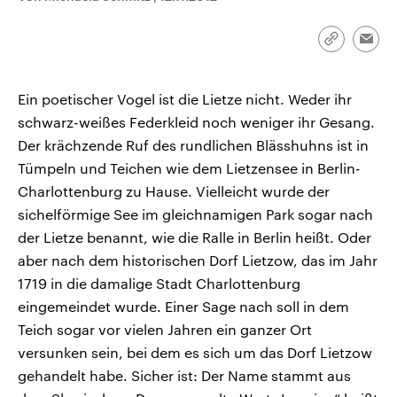
CDU, SPD und FDP regiert.-
aktuelle Weltgeschehen.
Umfragen, Prognosen,
Wahlprogramme, aktuelle Berichte
Link
Emai
Sendungen
Programm
Podcasts
und Hintergründe zu den Parteien
kopieren/te
und Kandidaten der anstehenden
Wahl.
Ein poetischer Vogel ist die Lietze nicht. Weder ihr
Audio-Archiv
schwarz-weißes Federkleid noch weniger ihr Gesang.
Der krächzende Ruf des rundlichen Blässhuhns ist in
Tümpeln und Teichen wie dem Lietzensee in Berlin-
Charlottenburg zu Hause. Vielleicht wurde der
sichelförmige See im gleichnamigen Park sogar nach
der Lietze benannt, wie die Ralle in Berlin heißt. Oder
aber nach dem historischen Dorf Lietzow, das im Jahr
1719 in die damalige Stadt Charlottenburg
eingemeindet wurde. Einer Sage nach soll in dem
Teich sogar vor vielen Jahren ein ganzer Ort
versunken sein, bei dem es sich um das Dorf Lietzow
gehandelt habe. Sicher ist: Der Name stammt aus