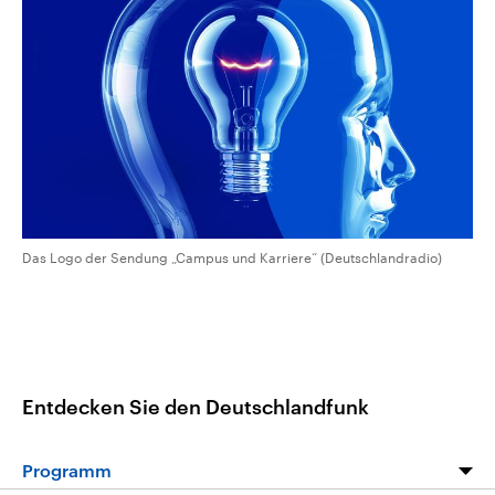
CDU, SPD und FDP regiert.-
aktuelle Weltgeschehen.
Umfragen, Prognosen,
Wahlprogramme, aktuelle Berichte
Sendungen
Programm
Podcasts
und Hintergründe zu den Parteien
und Kandidaten der anstehenden
Wahl.
Audio-Archiv
Das Logo der Sendung „Campus und Karriere“ (Deutschlandradio)
Entdecken Sie den Deutschlandfunk
Programm