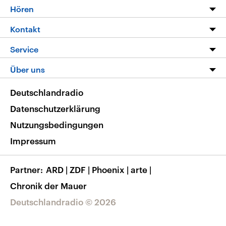
Programm
Hören
Alle Sendungen
Livestream
Kontakt
Die Nachrichten
Audios
Hörerservice
Service
Nachrichtenleicht
Podcasts
Social Media
FAQ
Über uns
Neue Beiträge auf dlf.de
Deutschlandfunk App
Newsletter
Deutschlandradio
Themen-Schwerpunkte
Nachrichten App
Deutschlandradio
Veranstaltungen
Presse
Frequenzen
Datenschutzerklärung
Musikliste
Ausbildung und Karriere
Nutzungsbedingungen
RSS
Transparenz
Impressum
Korrekturen
Barrierefreiheit
Partner
ARD
|
ZDF
|
Phoenix
|
arte
|
Chronik der Mauer
Deutschlandradio © 2026