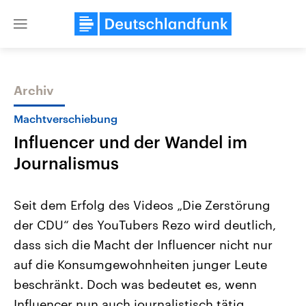
Close
menu
Archiv
Themen
Machtverschiebung
Influencer und der Wandel im
Journalismus
Seit dem Erfolg des Videos „Die Zerstörung
der CDU“ des YouTubers Rezo wird deutlich,
Landtagswahl Sachsen-Anhalt
USA
dass sich die Macht der Influencer nicht nur
2026
Aktuelle Beiträge, Analys
Alle Informationen
Hintergründe
auf die Konsumgewohnheiten junger Leute
Sachsen-Anhalt wählt am 6.
Wirtschaftlich und militäri
September 2026 einen neuen
gehören die Vereinigten S
beschränkt. Doch was bedeutet es, wenn
Landtag. Seit 2021 wird das
den mächtigsten Ländern 
Influencer nun auch journalistisch tätig
Bundesland von einer Koalition aus
mit großem Einfluss auf d