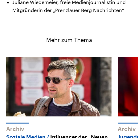
Juliane Wiedemeier, freie Medienjournalistin und
Mitgründerin der „Prenzlauer Berg Nachrichten“
Mehr zum Thema
Archiv
Archiv
Soziale Medien
Influencer der „Neuen
Jugend