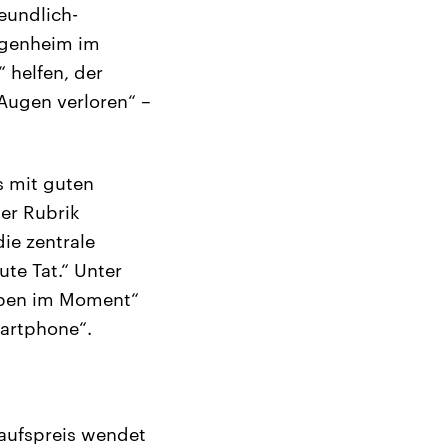
reundlich-
Eigenheim im
 helfen, der
 Augen verloren“ –
s mit guten
er Rubrik
ie zentrale
te Tat.“ Unter
Leben im Moment“
martphone“.
aufspreis wendet