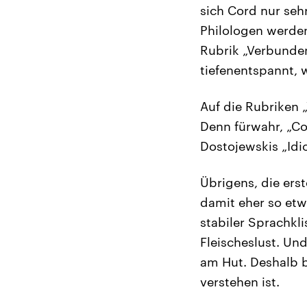
sich Cord nur seh
Philologen werden
Rubrik „Verbunden
tiefenentspannt, 
Auf die Rubriken 
Denn fürwahr, „Cor
Dostojewskis „Idio
Übrigens, die ers
damit eher so etw
stabiler Sprachkl
Fleischeslust. U
am Hut. Deshalb b
verstehen ist.