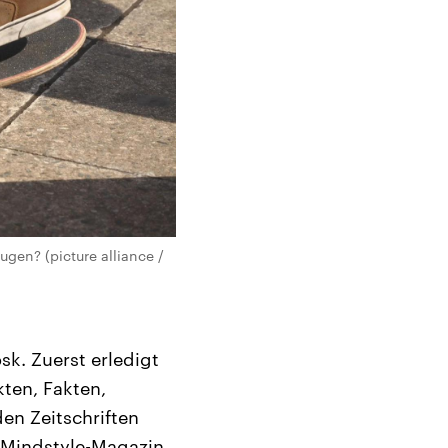
ugen? (picture alliance /
k. Zuerst erledigt
kten, Fakten,
en Zeitschriften
n Mindstyle-Magazin