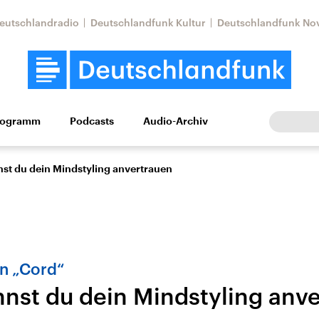
eutschlandradio
Deutschlandfunk Kultur
Deutschlandfunk No
rogramm
Podcasts
Audio-Archiv
Wirtschaft
Wissen
Kultur
Europa
Gesellschaf
st du dein Mindstyling anvertrauen
n „Cord“
nst du dein Mindstyling anv
Nahostkonflikt
Iran
le Beiträge,
Aktuelle Lage und
Aktuelle Lage und