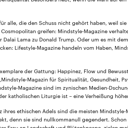
für alle, die den Schuss nicht gehört haben, weil si
 Cosmopolitan greifen: Mindstyle-Magazine verhalten
r Dalai Lama zu Donald Trump. Oder um es mit dem
ken: Lifestyle-Magazine handeln vom Haben, Mind
xemplare der Gattung: Happinez, Flow und Bewusste
„Mindstyle-Magazin für Spiritualität, Gesundheit, P
ndstyle-Magazine sind im zynischen Medien-Dschung
der katholischen Liturgie ist – eine Verheißung höh
z ihres ethischen Adels sind die meisten Mindstyle-
ekt, denn sie sind nullkommanull gegendert. Schon d
ter Frau an Landschaft und Blütenknospe, zielen m