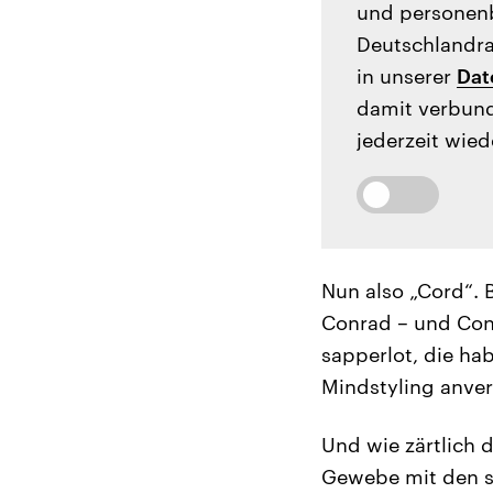
und personenb
Deutschlandrad
in unserer
Dat
damit verbund
jederzeit wied
Nun also „Cord“. B
Conrad – und Conr
sapperlot, die ha
Mindstyling anver
Und wie zärtlich 
Gewebe mit den sa