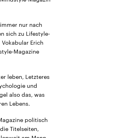
e immer nur nach
 sich zu Lifestyle-
 Vokabular Erich
style-Magazine
r leben, Letzteres
sychologie und
el also das, was
eren Lebens.
Magazine politisch
ie Titelseiten,
eilenweit am Mann