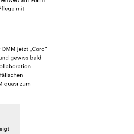
Pflege mit
r DMM jetzt „Cord“
 und gewiss bald
ollaboration
fälischen
MM quasi zum
eigt