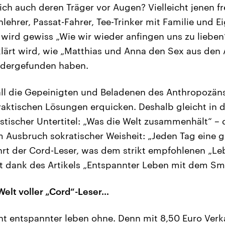
ich auch deren Träger vor Augen? Vielleicht jenen f
nlehrer, Passat-Fahrer, Tee-Trinker mit Familie und 
wird gewiss „Wie wir wieder anfingen uns zu lieben“
rklärt wird, wie „Matthias und Anna den Sex aus den
iedergefunden haben.
all die Gepeinigten und Beladenen des Anthropozän
aktischen Lösungen erquicken. Deshalb gleicht in d
stischer Untertitel: „Was die Welt zusammenhält“ – d
Ausbruch sokratischer Weisheit: „Jeden Tag eine gu
hrt der Cord-Leser, was dem strikt empfohlenen „
tzt dank des Artikels „Entspannter Leben mit dem S
elt voller „Cord“-Leser…
t entspannter leben ohne. Denn mit 8,50 Euro Verk