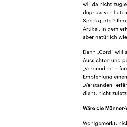
wir da nicht zugle
depressiven Latei
Speckgürtel? Ihm 
Artikel, in dem e
aber natürlich w
Denn „Cord“ will 
Aussichten und pr
„Verbunden“ – fau
Empfehlung einem 
„Verstanden“ erfä
dient, nicht zule
Wäre die Männer-W
Wohlgemerkt: nich