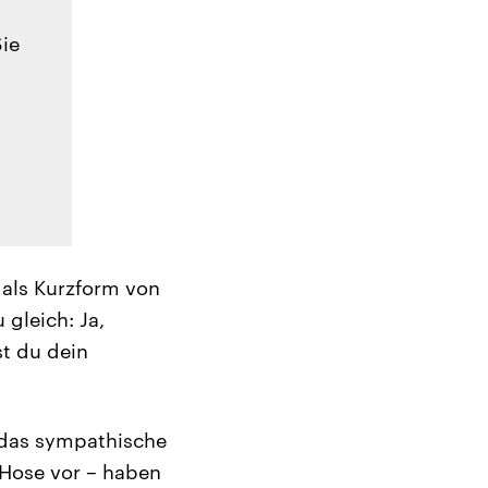
Sie
t als Kurzform von
gleich: Ja,
st du dein
h das sympathische
 Hose vor – haben