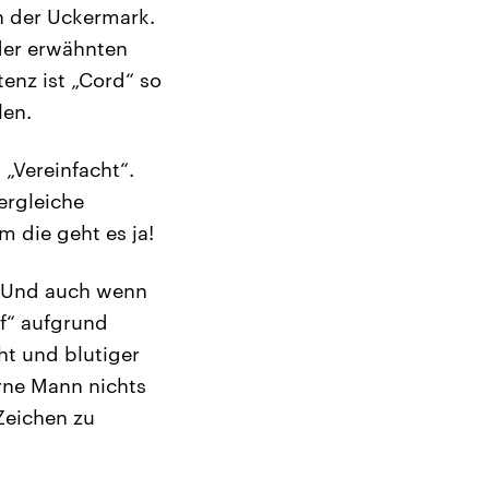
n der Uckermark.
der erwähnten
enz ist „Cord“ so
len.
„Vereinfacht“.
ergleiche
m die geht es ja!
. Und auch wenn
lf“ aufgrund
ht und blutiger
rne Mann nichts
Zeichen zu