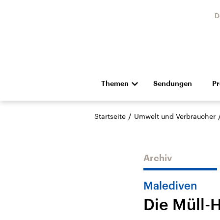
D
Themen
Sendungen
P
Die Nachrichten
Politik
/
Startseite
Umwelt und Verbraucher
Hörspiel und Feature
Musik
Archiv
Malediven
Die Müll-H
Landtagswahl Sachsen-
USA
Anhalt 2026
Aktuel