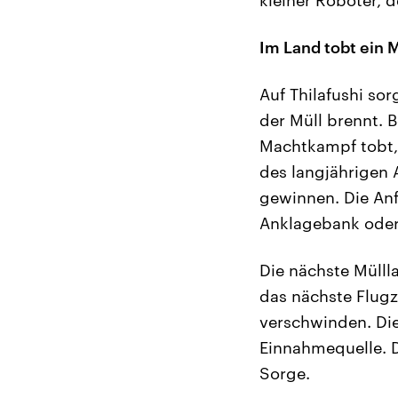
kleiner Roboter, d
Im Land tobt ein
Auf Thilafushi so
der Müll brennt.
Machtkampf tobt, 
des langjährigen
gewinnen. Die An
Anklagebank oder 
Die nächste Mülll
das nächste Flugz
verschwinden. Die
Einnahmequelle. 
Sorge.