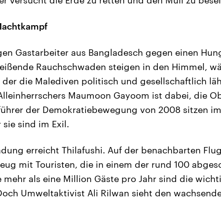
er versucht die Erde zu retten und den Müll zu beseit
 Machtkampf
rgen Gastarbeiter aus Bangladesch gegen einen Hung
 Beißende Rauchschwaden steigen in den Himmel, w
der die Malediven politisch und gesellschaftlich läh
 Alleinherrschers Maumoon Gayoom ist dabei, die O
führer der Demokratiebewegung von 2008 sitzen im 
sie sind im Exil.
adung erreicht Thilafushi. Auf der benachbarten Flu
eug mit Touristen, die in einem der rund 100 abges
 mehr als eine Million Gäste pro Jahr sind die wicht
Doch Umweltaktivist Ali Rilwan sieht den wachsend