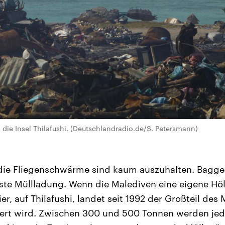
: die Insel Thilafushi. (Deutschlandradio.de/S. Petersmann)
die Fliegenschwärme sind kaum auszuhalten. Bagge
hste Müllladung. Wenn die Malediven eine eigene Hö
ier, auf Thilafushi, landet seit 1992 der Großteil des 
iert wird. Zwischen 300 und 500 Tonnen werden je