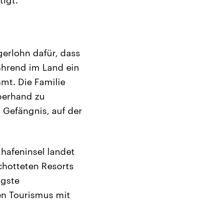
igt.“
erlohn dafür, dass
ährend im Land ein
mt. Die Familie
berhand zu
Gefängnis, auf der
ghafeninsel landet
chotteten Resorts
igste
en Tourismus mit