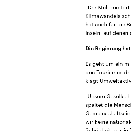
„Der Müll zerstör
Klimawandels schü
hat auch für die 
Inseln, auf denen
Die Regierung hat
Es geht um ein mi
den Tourismus defi
klagt Umweltaktivi
„Unsere Gesellscha
spaltet die Mensc
Gemeinschaftssinn
wir keine nationa
Schönheit an die 