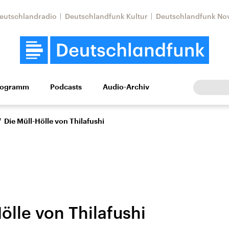
eutschlandradio
Deutschlandfunk Kultur
Deutschlandfunk No
rogramm
Podcasts
Audio-Archiv
Wirtschaft
Wissen
Kultur
Europa
Gesellschaf
/
Die Müll-Hölle von Thilafushi
ölle von Thilafushi
Nahostkonflikt
Iran
le Beiträge,
Aktuelle Lage und
Aktuelle Lage und