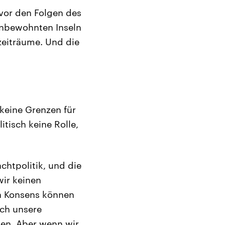
 vor den Folgen des
unbewohnten Inseln
izeiträume. Und die
keine Grenzen für
itisch keine Rolle,
achtpolitik, und die
wir keinen
en Konsens können
och unsere
nen. Aber wenn wir