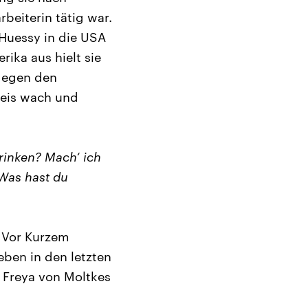
beiterin tätig war.
-Huessy in die USA
ika aus hielt sie
 gegen den
Kreis wach und
rinken? Mach‘ ich
‚Was hast du
. Vor Kurzem
ben in den letzten
h Freya von Moltkes