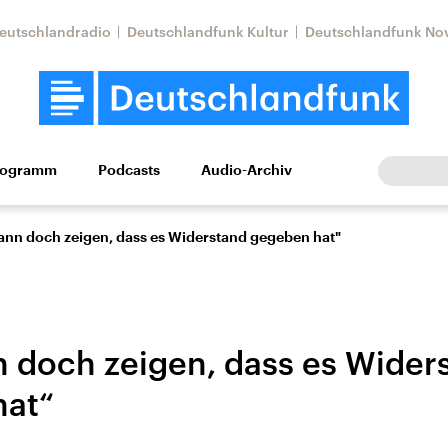
eutschlandradio
Deutschlandfunk Kultur
Deutschlandfunk No
rogramm
Podcasts
Audio-Archiv
Wirtschaft
Wissen
Kultur
Europa
Gesellschaf
ann doch zeigen, dass es Widerstand gegeben hat"
 doch zeigen, dass es Wider
hat“
Nahostkonflikt
Iran
le Beiträge,
Aktuelle Lage und
Aktuelle Lage und