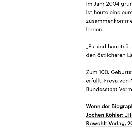
Im Jahr 2004 grün
ist heute eine eu
zusammenkommen, 
lernen.
„Es sind hauptsä
den östlicheren Lä
Zum 100. Geburtst
erfüllt. Freya von
Bundesstaat Verm
Wenn der Biograph
Jochen Köhler: „H
Rowohlt Verlag, 