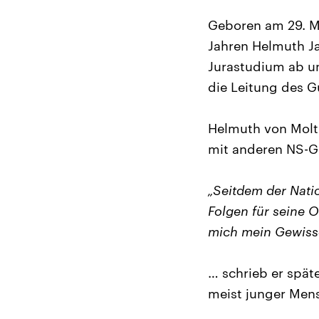
Geboren am 29. Mä
Jahren Helmuth Ja
Jurastudium ab un
die Leitung des G
Helmuth von Moltk
mit anderen NS-G
„Seitdem der Nati
Folgen für seine 
mich mein Gewisse
… schrieb er spät
meist junger Men