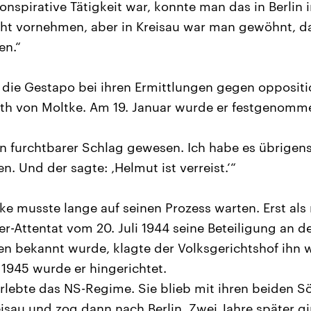
konspirative Tätigkeit war, konnte man das in Berlin
cht vornehmen, aber in Kreisau war man gewöhnt, d
n.“
 die Gestapo bei ihren Ermittlungen gegen oppositio
uth von Moltke. Am 19. Januar wurde er festgenomm
 ein furchtbarer Schlag gewesen. Ich habe es übrigen
en. Und der sagte: ‚Helmut ist verreist.‘“
e musste lange auf seinen Prozess warten. Erst al
er-Attentat vom 20. Juli 1944 seine Beteiligung an d
en bekannt wurde, klagte der Volksgerichtshof ihn
 1945 wurde er hingerichtet.
rlebte das NS-Regime. Sie blieb mit ihren beiden 
eisau und zog dann nach Berlin. Zwei Jahre später g