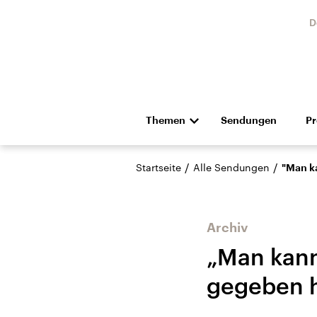
D
Themen
Sendungen
P
Die Nachrichten
Politik
/
/
Startseite
Alle Sendungen
"Man k
Hörspiel und Feature
Musik
Archiv
„Man kann
gegeben 
Landtagswahl Sachsen-
USA
Anhalt 2026
Aktuel