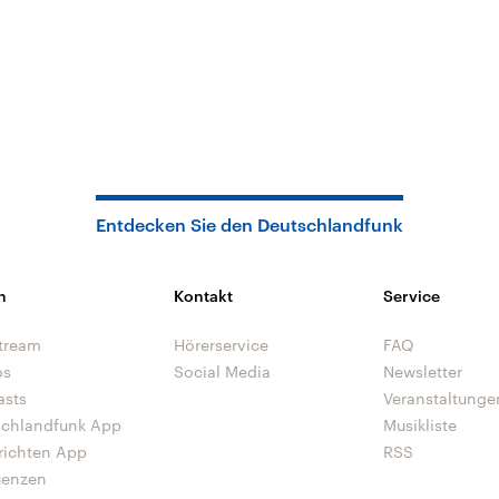
Entdecken Sie den Deutschlandfunk
n
Kontakt
Service
tream
Hörerservice
FAQ
os
Social Media
Newsletter
asts
Veranstaltunge
schlandfunk App
Musikliste
richten App
RSS
uenzen