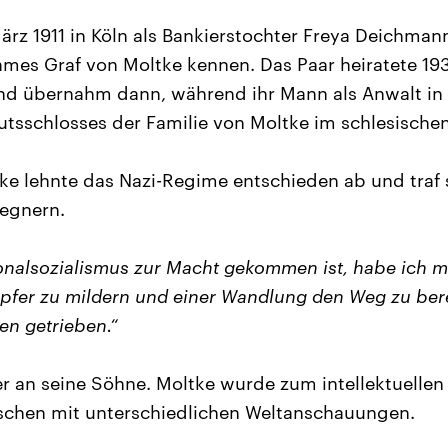
rz 1911 in Köln als Bankierstochter Freya Deichmann,
mes Graf von Moltke kennen. Das Paar heiratete 1931
d übernahm dann, während ihr Mann als Anwalt in B
utsschlosses der Familie von Moltke im schlesischen
e lehnte das Nazi-Regime entschieden ab und traf s
egnern.
onalsozialismus zur Macht gekommen ist, habe ich m
Opfer zu mildern und einer Wandlung den Weg zu bere
n getrieben.“
er an seine Söhne. Moltke wurde zum intellektuellen
schen mit unterschiedlichen Weltanschauungen.