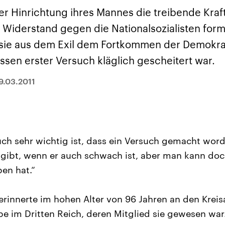
sen und
Hintergründe
Hintergründe
Der Überfall der
Der Iran – seit der
rgründe
er Hinrichtung ihres Mannes die treibende Kraf
haftlich und
palästinensischen
Islamischen Revolu
risch gehören die
Terrororganisation
1979 auch Islamisc
 Widerstand gegen die Nationalsozialisten form
igten Staaten zu
Hamas im Oktober 2023
Republik Iran – ist e
ächtigsten
auf Israel hat in der
von einem
ie aus dem Exil dem Fortkommen der Demokrat
n der Erde, mit
Region wieder die
Religionsführer auto
 Einfluss auf das
Gewalt entfacht. Israel
regierter Staat im 
sen erster Versuch kläglich gescheitert war.
le Weltgeschehen.
möchte die Hamas
Osten. Eine Feindsc
zerstören. Diese wird wie
zu Israel und zu de
9.03.2011
die Hisbollah im Libanon
ist fest in der
vom Iran unterstützt.
Staatsideologie
verankert.
uch sehr wichtig ist, dass ein Versuch gemacht worde
gibt, wenn er auch schwach ist, aber man kann doc
en hat.“
erinnerte im hohen Alter von 96 Jahren an den Kreisa
 im Dritten Reich, deren Mitglied sie gewesen war