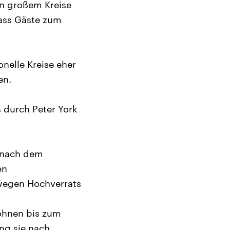
 in großem Kreise
ass Gäste zum
nelle Kreise eher
en.
s durch Peter York
s nach dem
en
 wegen Hochverrats
Söhnen bis zum
ing sie nach