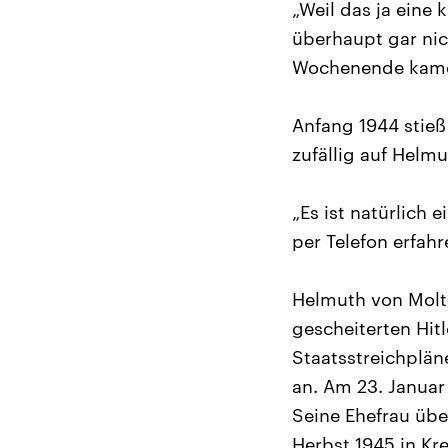
„Weil das ja eine 
überhaupt gar ni
Wochenende kame
Anfang 1944 stieß
zufällig auf Helm
„Es ist natürlich
per Telefon erfahr
Helmuth von Moltk
gescheiterten Hitl
Staatsstreichplän
an. Am 23. Januar
Seine Ehefrau übe
Herbst 1945 in Kr