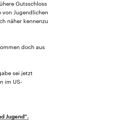
rühere Gutsschloss
de von Jugendlichen
ch näher kennenzu
s kommen doch aus
abe sei jetzt
en im US-
nd Jugend“.