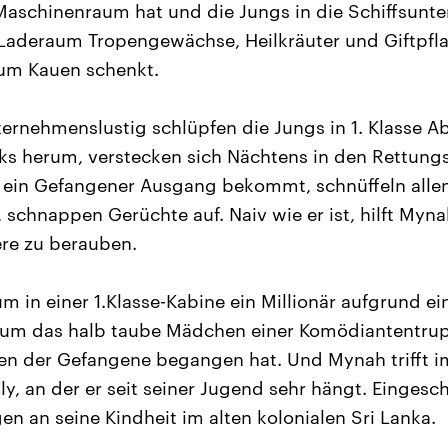
schinenraum hat und die Jungs in die Schiffsunterw
 Laderaum Tropengewächse, Heilkräuter und Giftpfl
zum Kauen schenkt.
ernehmenslustig schlüpfen die Jungs in 1. Klasse Abt
cks herum, verstecken sich Nächtens in den Rettun
 ein Gefangener Ausgang bekommt, schnüffeln allen
 schnappen Gerüchte auf. Naiv wie er ist, hilft Myn
ere zu berauben.
m in einer 1.Klasse-Kabine ein Millionär aufgrund e
rum das halb taube Mädchen einer Komödiantentrupp
en der Gefangene begangen hat. Und Mynah trifft i
ly, an der er seit seiner Jugend sehr hängt. Eingesc
n an seine Kindheit im alten kolonialen Sri Lanka.