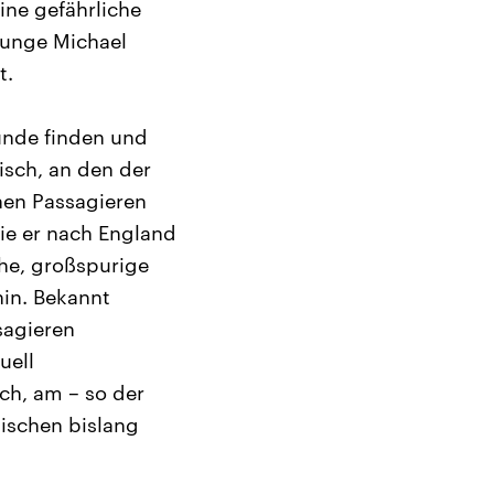
ine gefährliche
junge Michael
t.
unde finden und
isch, an den der
nen Passagieren
wie er nach England
che, großspurige
in. Bekannt
sagieren
uell
sch, am – so der
lischen bislang