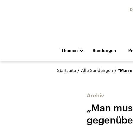
D
Themen
Sendungen
P
Die Nachrichten
Politik
/
/
Startseite
Alle Sendungen
"Man m
Hörspiel und Feature
Musik
Archiv
„Man muss
gegenüber
Landtagswahl Sachsen-
USA
Anhalt 2026
Aktuel