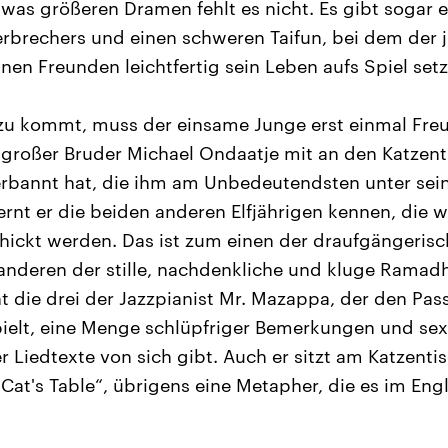
twas größeren Dramen fehlt es nicht. Es gibt sogar e
erbrechers und einen schweren Taifun, bei dem der 
en Freunden leichtfertig sein Leben aufs Spiel setz
zu kommt, muss der einsame Junge erst einmal Fre
n großer Bruder Michael Ondaatje mit an den Katzent
verbannt hat, die ihm am Unbedeutendsten unter sei
lernt er die beiden anderen Elfjährigen kennen, die 
chickt werden. Das ist zum einen der draufgängeris
nderen der stille, nachdenkliche und kluge Ramadh
 die drei der Jazzpianist Mr. Mazappa, der den Pas
pielt, eine Menge schlüpfriger Bemerkungen und sex
 Liedtexte von sich gibt. Auch er sitzt am Katzenti
 Cat's Table“, übrigens eine Metapher, die es im Eng