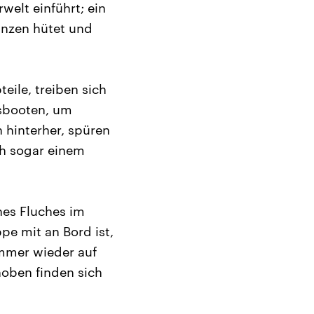
elt einführt; ein
anzen hütet und
eile, treiben sich
gsbooten, um
 hinterher, spüren
ah sogar einem
ines Fluches im
e mit an Bord ist,
mmer wieder auf
hoben finden sich