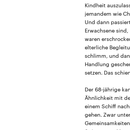
Kindheit auszulass
jemandem wie Char
Und dann passierte
Erwachsene sind, 
waren erschrocken
elterliche Begleit
schlimm, und dann
Handlung geschenk
setzen. Das schien
Der 68-jährige ka
Ähnlichkeit mit d
einem Schiff nach 
gehen. Zwar unter
Gemeinsamkeiten 