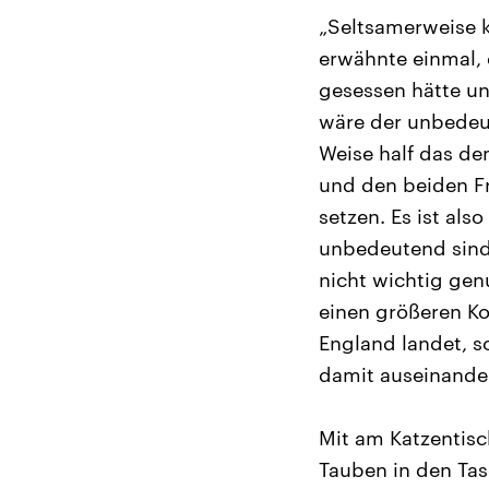
„Seltsamerweise k
erwähnte einmal, 
gesessen hätte und
wäre der unbedeut
Weise half das d
und den beiden Fr
setzen. Es ist al
unbedeutend sind.
nicht wichtig gen
einen größeren Ko
England landet, s
damit auseinande
Mit am Katzentisc
Tauben in den Tas