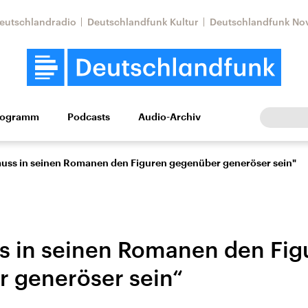
eutschlandradio
Deutschlandfunk Kultur
Deutschlandfunk No
rogramm
Podcasts
Audio-Archiv
Wirtschaft
Wissen
Kultur
Europa
Gesellschaf
uss in seinen Romanen den Figuren gegenüber generöser sein"
 in seinen Romanen den Fig
 generöser sein“
Nahostkonflikt
Iran
le Beiträge,
Aktuelle Lage und
Aktuelle Lage und