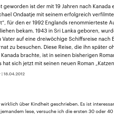
sen und
Hintergründe
Hintergründe
Der Überfall der
Der Iran – seit der
rgründe
t geworden ist der mit 19 Jahren nach Kanada
haftlich und
palästinensischen
Islamischen Revolu
risch gehören die
Terrororganisation
1979 auch Islamisc
ichael Ondaatje mit seinem erfolgreich verfilm
igten Staaten zu
Hamas im Oktober 2023
Republik Iran – ist e
ächtigsten
auf Israel hat in der
von einem
nt“, für den er 1992 Englands renommierteste 
n der Erde, mit
Region wieder die
Religionsführer auto
 Einfluss auf das
Gewalt entfacht. Israel
regierter Staat im 
liehen bekam. 1943 in Sri Lanka geboren, wurde 
le Weltgeschehen.
möchte die Hamas
Osten. Eine Feindsc
zerstören. Diese wird wie
zu Israel und zu de
 Vater auf eine dreiwöchige Schiffsreise nach 
die Hisbollah im Libanon
ist fest in der
vom Iran unterstützt.
Staatsideologie
rnat zu besuchen. Diese Reise, die ihn später 
verankert.
 Kanada brachte, ist in seinen bisherigen Roma
 hat sich jetzt mit seinen neuen Roman „Katzen
r
|
18.04.2012
wirklich über Kindheit geschrieben. Es ist interessa
jemandem lese, versuche ich die ersten 30 oder 40 