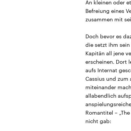
An kleinen oder e
Befreiung eines V
zusammen mit sein
Doch bevor es da
die setzt ihm sei
Kapitän all jene 
erscheinen. Dort 
aufs Internat ges
Cassius und zum a
miteinander macht
allabendlich aufs
anspielungsreicher
Romantitel – „The
nicht gab: