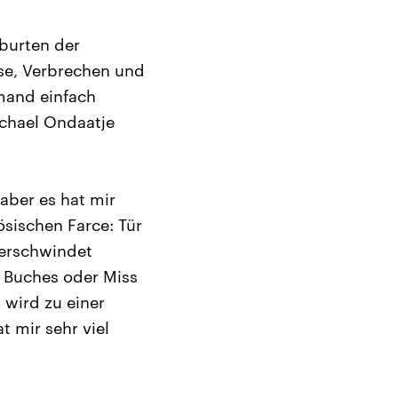
eburten der
sse, Verbrechen und
emand einfach
ichael Ondaatje
aber es hat mir
zösischen Farce: Tür
verschwindet
 Buches oder Miss
 wird zu einer
t mir sehr viel