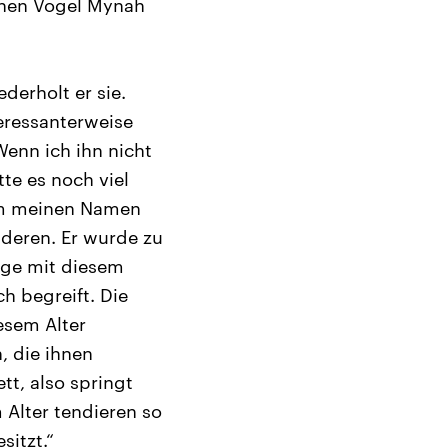
chen Vogel Mynah
derholt er sie.
teressanterweise
Wenn ich ihn nicht
te es noch viel
hm meinen Namen
nderen. Er wurde zu
nge mit diesem
ch begreift. Die
esem Alter
, die ihnen
t, also springt
 Alter tendieren so
itzt.“