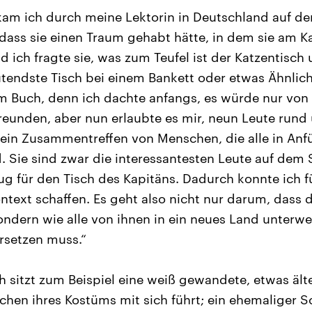
am ich durch meine Lektorin in Deutschland auf den 
dass sie einen Traum gehabt hätte, in dem sie am K
 ich fragte sie, was zum Teufel ist der Katzentisch 
endste Tisch bei einem Bankett oder etwas Ähnlich
em Buch, denn ich dachte anfangs, es würde nur vo
eunden, aber nun erlaubte es mir, neun Leute rund
so ein Zusammentreffen von Menschen, die alle in An
 Sie sind zwar die interessantesten Leute auf dem Sc
ug für den Tisch des Kapitäns. Dadurch konnte ich 
ntext schaffen. Es geht also nicht nur darum, dass 
ondern wie alle von ihnen in ein neues Land unterwe
rsetzen muss.“
h sitzt zum Beispiel eine weiß gewandete, etwas ält
chen ihres Kostüms mit sich führt; ein ehemaliger S