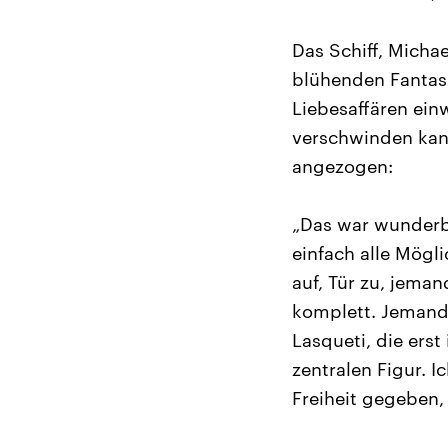
Das Schiff, Micha
blühenden Fantasi
Liebesaffären ein
verschwinden kann
angezogen:
„Das war wunderba
einfach alle Mögli
auf, Tür zu, jema
komplett. Jemand
Lasqueti, die ers
zentralen Figur. I
Freiheit gegeben,