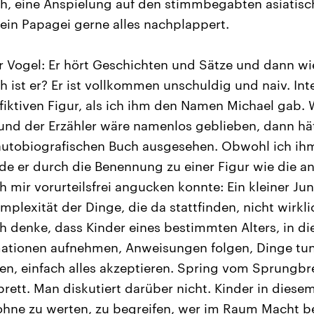
, eine Anspielung auf den stimmbegabten asiatis
 ein Papagei gerne alles nachplappert.
r Vogel: Er hört Geschichten und Sätze und dann wie
h ist er? Er ist vollkommen unschuldig und naiv. In
 fiktiven Figur, als ich ihm den Namen Michael gab. 
und der Erzähler wäre namenlos geblieben, dann hät
autobiografischen Buch ausgesehen. Obwohl ich i
de er durch die Benennung zu einer Figur wie die a
 mir vorurteilsfrei angucken konnte: Ein kleiner Ju
plexität der Dinge, die da stattfinden, nicht wirkli
ch denke, dass Kinder eines bestimmten Alters, in di
ationen aufnehmen, Anweisungen folgen, Dinge tun
n, einfach alles akzeptieren. Spring vom Sprungbret
tt. Man diskutiert darüber nicht. Kinder in diesem
hne zu werten, zu begreifen, wer im Raum Macht bes