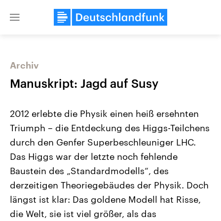
Close
menu
Archiv
Themen
Manuskript: Jagd auf Susy
2012 erlebte die Physik einen heiß ersehnten
Triumph – die Entdeckung des Higgs-Teilchens
durch den Genfer Superbeschleuniger LHC.
Das Higgs war der letzte noch fehlende
Baustein des „Standardmodells“, des
Landtagswahl Sachsen-Anhalt
USA
2026
Aktuelle Beiträge, Analys
derzeitigen Theoriegebäudes der Physik. Doch
Alle Informationen
Hintergründe
Sachsen-Anhalt wählt am 6.
Wirtschaftlich und militäri
längst ist klar: Das goldene Modell hat Risse,
September 2026 einen neuen
gehören die Vereinigten S
Landtag. Seit 2021 wird das
den mächtigsten Ländern 
die Welt, sie ist viel größer, als das
Bundesland von einer Koalition aus
mit großem Einfluss auf d