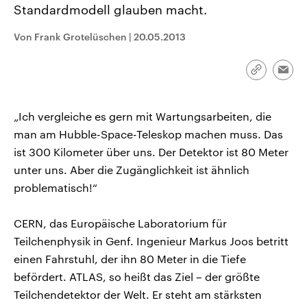
Standardmodell glauben macht.
CDU, SPD und FDP regiert.-
aktuelle Weltgeschehen.
Umfragen, Prognosen,
Wahlprogramme, aktuelle Berichte
Von Frank Grotelüschen
|
20.05.2013
Sendungen
Programm
Podcasts
und Hintergründe zu den Parteien
und Kandidaten der anstehenden
Wahl.
Link
Audio-Archiv
Emai
kopieren/te
„Ich vergleiche es gern mit Wartungsarbeiten, die
man am Hubble-Space-Teleskop machen muss. Das
ist 300 Kilometer über uns. Der Detektor ist 80 Meter
unter uns. Aber die Zugänglichkeit ist ähnlich
problematisch!“
CERN, das Europäische Laboratorium für
Teilchenphysik in Genf. Ingenieur Markus Joos betritt
einen Fahrstuhl, der ihn 80 Meter in die Tiefe
befördert. ATLAS, so heißt das Ziel – der größte
Teilchendetektor der Welt. Er steht am stärksten