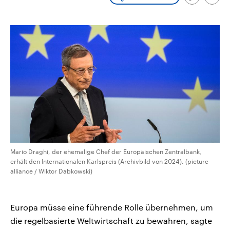
Link
Emai
CDU, SPD und FDP regiert.-
aktuelle Weltgeschehen.
kopieren/te
Umfragen, Prognosen,
Wahlprogramme, aktuelle Berichte
Sendungen
Programm
Podcasts
und Hintergründe zu den Parteien
und Kandidaten der anstehenden
Wahl.
Audio-Archiv
Mario Draghi, der ehemalige Chef der Europäischen Zentralbank,
erhält den Internationalen Karlspreis (Archivbild von 2024). (picture
alliance / Wiktor Dabkowski)
Europa müsse eine führende Rolle übernehmen, um
die regelbasierte Weltwirtschaft zu bewahren, sagte