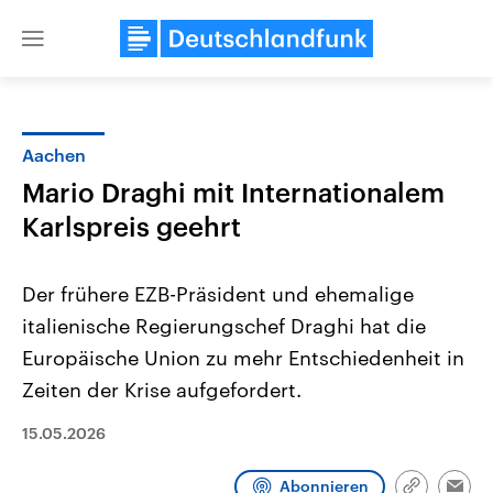
Close
menu
Aachen
Themen
Mario Draghi mit Internationalem
Karlspreis geehrt
Der frühere EZB-Präsident und ehemalige
italienische Regierungschef Draghi hat die
Europäische Union zu mehr Entschiedenheit in
Landtagswahl Sachsen-Anhalt
USA
Zeiten der Krise aufgefordert.
2026
Aktuelle Beiträge, Analys
Alle Informationen
Hintergründe
15.05.2026
Sachsen-Anhalt wählt am 6.
Wirtschaftlich und militäri
September 2026 einen neuen
gehören die Vereinigten S
Landtag. Seit 2021 wird das
den mächtigsten Ländern 
Abonnieren
Bundesland von einer Koalition aus
mit großem Einfluss auf d