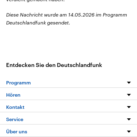
Diese Nachricht wurde am 14.05.2026 im Programm
Deutschlandfunk gesendet.
Entdecken Sie den Deutschlandfunk
Programm
Programm
Hören
Alle Sendungen
Livestream
Kontakt
Die Nachrichten
Audios
Hörerservice
Service
Nachrichtenleicht
Podcasts
Social Media
FAQ
Über uns
Neue Beiträge auf dlf.de
Deutschlandfunk App