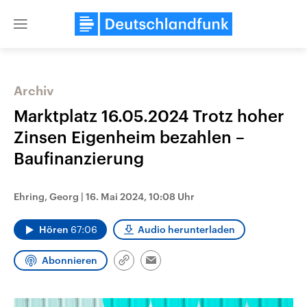
Close
menu
Archiv
Themen
Marktplatz 16.05.2024 Trotz hoher
Zinsen Eigenheim bezahlen –
Baufinanzierung
Ehring, Georg
|
16. Mai 2024, 10:08 Uhr
Hören
67:06
Audio herunterladen
Landtagswahl Sachsen-Anhalt
USA
2026
Aktuelle Beiträge, Analys
Abonnieren
Alle Informationen
Hintergründe
Link
Email
Sachsen-Anhalt wählt am 6.
Wirtschaftlich und militäri
kopieren/teilen
September 2026 einen neuen
gehören die Vereinigten S
Landtag. Seit 2021 wird das
den mächtigsten Ländern 
Bundesland von einer Koalition aus
mit großem Einfluss auf d