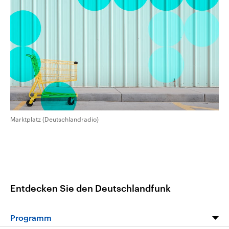
CDU, SPD und FDP regiert.-
aktuelle Weltgeschehen.
Umfragen, Prognosen,
Wahlprogramme, aktuelle Berichte
Sendungen
Programm
Podcasts
und Hintergründe zu den Parteien
und Kandidaten der anstehenden
Wahl.
Audio-Archiv
Marktplatz (Deutschlandradio)
Entdecken Sie den Deutschlandfunk
Programm