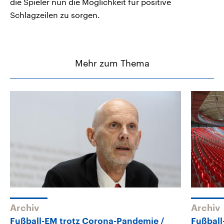
die Spieler nun die Möglichkeit für positive
Schlagzeilen zu sorgen.
Mehr zum Thema
Archiv
Archiv
Fußball-EM trotz Corona-Pandemie
Fußbal