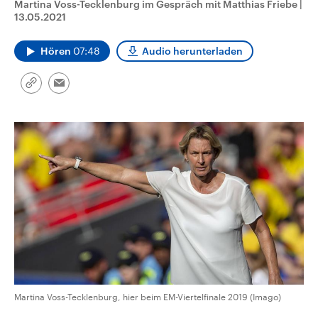
Martina Voss-Tecklenburg im Gespräch mit Matthias Friebe
|
CDU, SPD und FDP regiert.-
aktuelle Weltgeschehen.
13.05.2021
Umfragen, Prognosen,
Wahlprogramme, aktuelle Berichte
Sendungen
Programm
Podcasts
und Hintergründe zu den Parteien
Hören
07:48
Audio herunterladen
und Kandidaten der anstehenden
Wahl.
Audio-Archiv
Link
Email
kopieren/teilen
Martina Voss-Tecklenburg, hier beim EM-Viertelfinale 2019 (Imago)