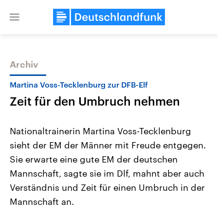
Close
menu
Archiv
Themen
Martina Voss-Tecklenburg zur DFB-Elf
Zeit für den Umbruch nehmen
Nationaltrainerin Martina Voss-Tecklenburg
sieht der EM der Männer mit Freude entgegen.
Sie erwarte eine gute EM der deutschen
Landtagswahl Sachsen-Anhalt
USA
Mannschaft, sagte sie im Dlf, mahnt aber auch
2026
Aktuelle Beiträge, Analys
Alle Informationen
Verständnis und Zeit für einen Umbruch in der
Hintergründe
Sachsen-Anhalt wählt am 6.
Wirtschaftlich und militäri
Mannschaft an.
September 2026 einen neuen
gehören die Vereinigten S
Landtag. Seit 2021 wird das
den mächtigsten Ländern 
Bundesland von einer Koalition aus
mit großem Einfluss auf d