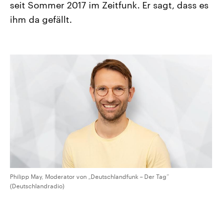
seit Sommer 2017 im Zeitfunk. Er sagt, dass es
CDU, SPD und FDP regiert.-
aktuelle Weltgeschehen.
Umfragen, Prognosen,
ihm da gefällt.
Wahlprogramme, aktuelle Berichte
Sendungen
Programm
Podcasts
und Hintergründe zu den Parteien
und Kandidaten der anstehenden
Wahl.
Audio-Archiv
Philipp May, Moderator von „Deutschlandfunk – Der Tag“
(Deutschlandradio)