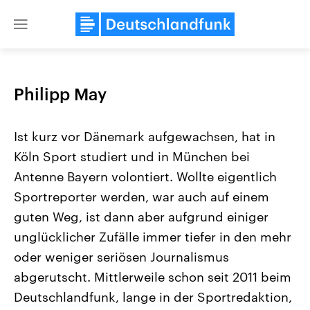
Close
menu
Philipp May
Themen
Ist kurz vor Dänemark aufgewachsen, hat in
Köln Sport studiert und in München bei
Antenne Bayern volontiert. Wollte eigentlich
Sportreporter werden, war auch auf einem
guten Weg, ist dann aber aufgrund einiger
unglücklicher Zufälle immer tiefer in den mehr
Landtagswahl Sachsen-Anhalt
USA
2026
Aktuelle Beiträge, Analys
oder weniger seriösen Journalismus
Alle Informationen
Hintergründe
Sachsen-Anhalt wählt am 6.
Wirtschaftlich und militäri
abgerutscht. Mittlerweile schon seit 2011 beim
September 2026 einen neuen
gehören die Vereinigten S
Deutschlandfunk, lange in der Sportredaktion,
Landtag. Seit 2021 wird das
den mächtigsten Ländern 
Bundesland von einer Koalition aus
mit großem Einfluss auf d