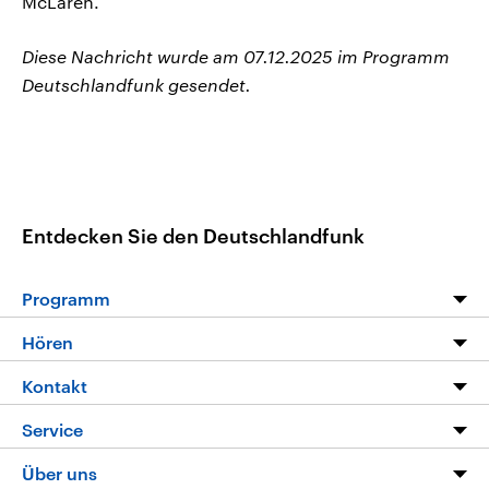
McLaren.
Diese Nachricht wurde am 07.12.2025 im Programm
Deutschlandfunk gesendet.
Entdecken Sie den Deutschlandfunk
Programm
Programm
Hören
Alle Sendungen
Livestream
Kontakt
Die Nachrichten
Audios
Hörerservice
Service
Nachrichtenleicht
Podcasts
Social Media
FAQ
Über uns
Neue Beiträge auf dlf.de
Deutschlandfunk App