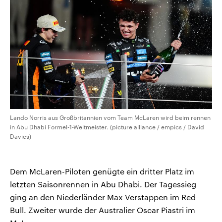
aktuelle Weltgeschehen.
Diese wird wie die Hisboll
Libanon vom Iran unterstüt
Sendungen
Programm
Podcasts
Audio-Archiv
Lando Norris aus Großbritannien vom Team McLaren wird beim rennen
in Abu Dhabi Formel-1-Weltmeister. (picture alliance / empics / David
Davies)
Dem McLaren-Piloten genügte ein dritter Platz im
letzten Saisonrennen in Abu Dhabi. Der Tagessieg
ging an den Niederländer Max Verstappen im Red
Bull. Zweiter wurde der Australier Oscar Piastri im