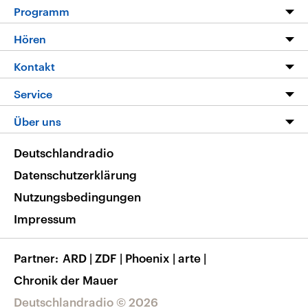
Programm
Programm
Hören
Alle Sendungen
Livestream
Kontakt
Die Nachrichten
Audios
Hörerservice
Service
Nachrichtenleicht
Podcasts
Social Media
FAQ
Über uns
Neue Beiträge auf dlf.de
Deutschlandfunk App
Newsletter
Deutschlandradio
Themen-Schwerpunkte
Nachrichten App
Deutschlandradio
Veranstaltungen
Presse
Frequenzen
Datenschutzerklärung
Musikliste
Ausbildung und Karriere
Nutzungsbedingungen
RSS
Transparenz
Impressum
Korrekturen
Barrierefreiheit
Partner
ARD
|
ZDF
|
Phoenix
|
arte
|
Chronik der Mauer
Deutschlandradio © 2026