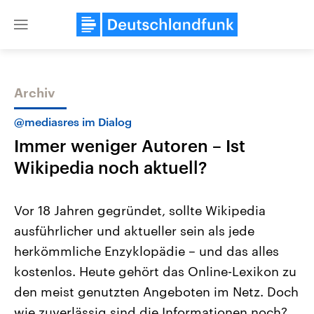
Close
menu
Archiv
Themen
@mediasres im Dialog
Immer weniger Autoren – Ist
Wikipedia noch aktuell?
Vor 18 Jahren gegründet, sollte Wikipedia
ausführlicher und aktueller sein als jede
Landtagswahl Sachsen-Anhalt
USA
herkömmliche Enzyklopädie – und das alles
2026
Aktuelle Beiträge, Analys
Alle Informationen
Hintergründe
kostenlos. Heute gehört das Online-Lexikon zu
Sachsen-Anhalt wählt am 6.
Wirtschaftlich und militäri
September 2026 einen neuen
gehören die Vereinigten S
den meist genutzten Angeboten im Netz. Doch
Landtag. Seit 2021 wird das
den mächtigsten Ländern 
wie zuverlässig sind die Informationen noch?
Bundesland von einer Koalition aus
mit großem Einfluss auf d