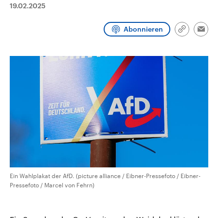
19.02.2025
CDU, SPD und FDP regiert.-
aktuelle Weltgeschehen.
Umfragen, Prognosen,
Wahlprogramme, aktuelle Berichte
Sendungen
Programm
Podcasts
Abonnieren
und Hintergründe zu den Parteien
Link
Emai
und Kandidaten der anstehenden
kopieren/te
Wahl.
Audio-Archiv
Ein Wahlplakat der AfD. (picture alliance / Eibner-Pressefoto / Eibner-
Pressefoto / Marcel von Fehrn)