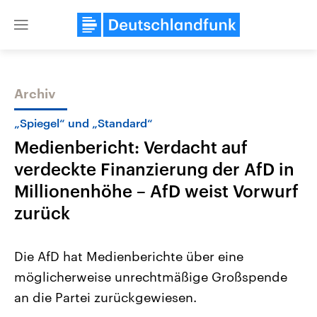
Close
menu
Archiv
Themen
„Spiegel“ und „Standard“
Medienbericht: Verdacht auf
verdeckte Finanzierung der AfD in
Millionenhöhe – AfD weist Vorwurf
zurück
Landtagswahl Sachsen-Anhalt
USA
Die AfD hat Medienberichte über eine
2026
Aktuelle Beiträge, Analys
Alle Informationen
Hintergründe
möglicherweise unrechtmäßige Großspende
Sachsen-Anhalt wählt am 6.
Wirtschaftlich und militäri
September 2026 einen neuen
gehören die Vereinigten S
an die Partei zurückgewiesen.
Landtag. Seit 2021 wird das
den mächtigsten Ländern 
Bundesland von einer Koalition aus
mit großem Einfluss auf d