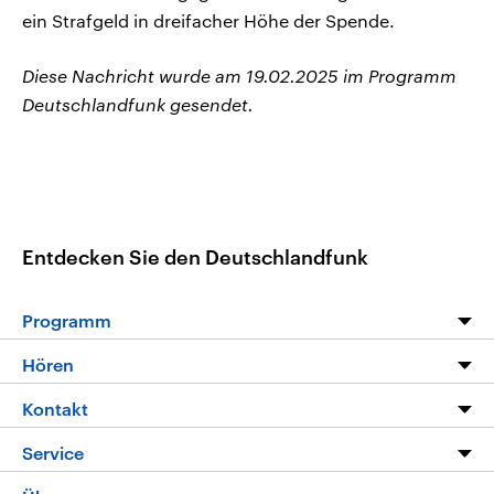
ein Strafgeld in dreifacher Höhe der Spende.
Diese Nachricht wurde am 19.02.2025 im Programm
Deutschlandfunk gesendet.
Entdecken Sie den Deutschlandfunk
Programm
Programm
Hören
Alle Sendungen
Livestream
Kontakt
Die Nachrichten
Audios
Hörerservice
Service
Nachrichtenleicht
Podcasts
Social Media
FAQ