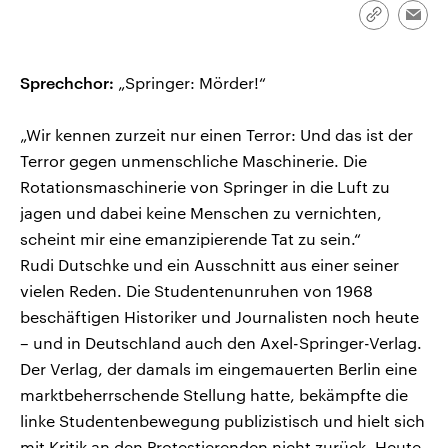
CDU, SPD und FDP regiert.-
aktuelle Weltgeschehen.
Link
Emai
Umfragen, Prognosen,
kopieren/te
Wahlprogramme, aktuelle Berichte
Sendungen
Programm
Podcasts
und Hintergründe zu den Parteien
und Kandidaten der anstehenden
Sprechchor:
„Springer: Mörder!“
Wahl.
Audio-Archiv
„Wir kennen zurzeit nur einen Terror: Und das ist der
Terror gegen unmenschliche Maschinerie. Die
Rotationsmaschinerie von Springer in die Luft zu
jagen und dabei keine Menschen zu vernichten,
scheint mir eine emanzipierende Tat zu sein.“
Rudi Dutschke und ein Ausschnitt aus einer seiner
vielen Reden. Die Studentenunruhen von 1968
beschäftigen Historiker und Journalisten noch heute
– und in Deutschland auch den Axel-Springer-Verlag.
Der Verlag, der damals im eingemauerten Berlin eine
marktbeherrschende Stellung hatte, bekämpfte die
linke Studentenbewegung publizistisch und hielt sich
mit Kritik an den Protestierenden nicht zurück. Heute