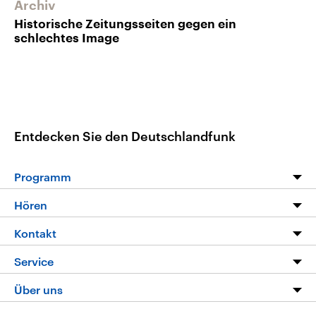
Archiv
Historische Zeitungsseiten gegen ein
schlechtes Image
Entdecken Sie den Deutschlandfunk
Programm
Programm
Hören
Alle Sendungen
Livestream
Kontakt
Die Nachrichten
Audios
Hörerservice
Service
Nachrichtenleicht
Podcasts
Social Media
FAQ
Über uns
Neue Beiträge auf dlf.de
Deutschlandfunk App
Newsletter
Deutschlandradio
Themen-Schwerpunkte