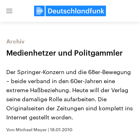
Close
menu
Archiv
Themen
Medienhetzer und Politgammler
Der Springer-Konzern und die 68er-Bewegung
– beide verband in den 60er-Jahren eine
extreme Haßbeziehung. Heute will der Verlag
seine damalige Rolle aufarbeiten. Die
Originalseiten der Zeitungen sind komplett ins
Landtagswahl Sachsen-Anhalt
USA
2026
Aktuelle Beiträge, Analys
Internet gestellt worden.
Alle Informationen
Hintergründe
Sachsen-Anhalt wählt am 6.
Wirtschaftlich und militäri
September 2026 einen neuen
gehören die Vereinigten S
Von Michael Meyer
|
18.01.2010
Landtag. Seit 2021 wird das
den mächtigsten Ländern 
Bundesland von einer Koalition aus
mit großem Einfluss auf d