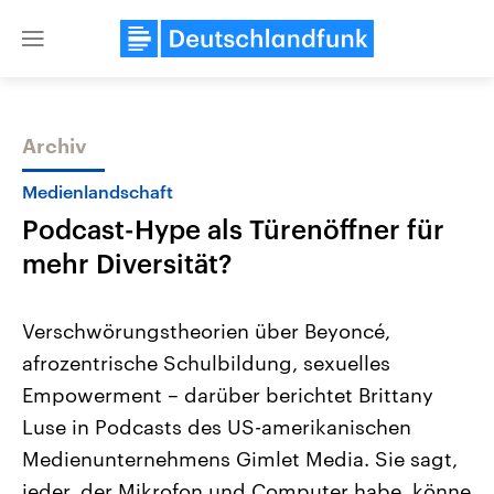
Close
menu
Archiv
Themen
Medienlandschaft
Podcast-Hype als Türenöffner für
mehr Diversität?
Verschwörungstheorien über Beyoncé,
afrozentrische Schulbildung, sexuelles
USA
Nahostkonflikt
Empowerment – darüber berichtet Brittany
Aktuelle Beiträge, Analysen und
Aktuelle Lage und Hinter
Der Überfall der palästine
Hintergründe
Luse in Podcasts des US-amerikanischen
Wirtschaftlich und militärisch
Terrororganisation Hamas
gehören die Vereinigten Staaten zu
Oktober 2023 auf Israel ha
Medienunternehmens Gimlet Media. Sie sagt,
den mächtigsten Ländern der Erde,
Region wieder die Gewalt 
jeder, der Mikrofon und Computer habe, könne
mit großem Einfluss auf das
Israel möchte die Hamas z