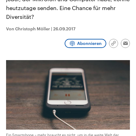
aktuelle Weltgeschehen.
Diese wird wie die Hisboll
heutzutage senden. Eine Chance für mehr
Libanon vom Iran unterstüt
Diversität?
Sendungen
Programm
Podcasts
Von Christoph Möller
|
26.09.2017
Audio-Archiv
Abonnieren
Link
Emai
kopieren/te
Ein Smartphone – mehr braucht es nicht, um in die weite Welt der