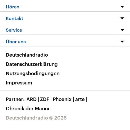
Programm
Hören
Alle Sendungen
Livestream
Kontakt
Die Nachrichten
Audios
Hörerservice
Service
Nachrichtenleicht
Podcasts
Social Media
FAQ
Über uns
Neue Beiträge auf dlf.de
Deutschlandfunk App
Newsletter
Deutschlandradio
Themen-Schwerpunkte
Nachrichten App
Deutschlandradio
Veranstaltungen
Presse
Frequenzen
Datenschutzerklärung
Musikliste
Ausbildung und Karriere
Nutzungsbedingungen
RSS
Transparenz
Impressum
Korrekturen
Barrierefreiheit
Partner
ARD
|
ZDF
|
Phoenix
|
arte
|
Chronik der Mauer
Deutschlandradio © 2026