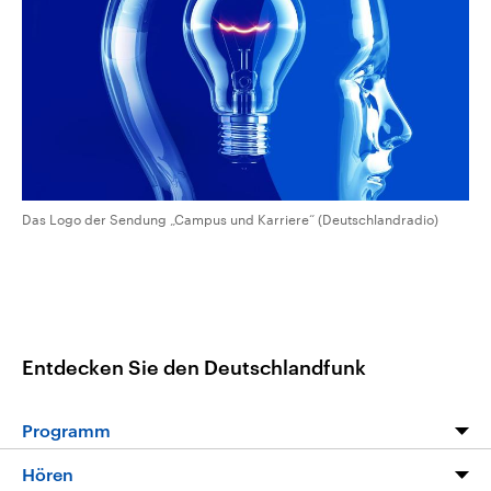
CDU, SPD und FDP regiert.-
aktuelle Weltgeschehen.
Umfragen, Prognosen,
Wahlprogramme, aktuelle Berichte
Sendungen
Programm
Podcasts
und Hintergründe zu den Parteien
und Kandidaten der anstehenden
Wahl.
Audio-Archiv
Das Logo der Sendung „Campus und Karriere“ (Deutschlandradio)
Entdecken Sie den Deutschlandfunk
Programm
Programm
Hören