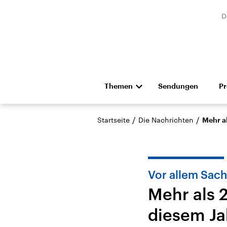
D
Themen
Sendungen
P
Die Nachrichten
Politik
/
/
Startseite
Die Nachrichten
Mehr a
Hörspiel und Feature
Musik
Vor allem Sac
Mehr als 
diesem Ja
Landtagswahl Sachsen-
USA
Anhalt 2026
Aktuel