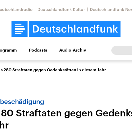
eutschlandradio
Deutschlandfunk Kultur
Deutschlandfunk No
rogramm
Podcasts
Audio-Archiv
Wirtschaft
Wissen
Kultur
Europa
Gesellschaf
ls 280 Straftaten gegen Gedenkstätten in diesem Jahr
hbeschädigung
280 Straftaten gegen Gedenks
hr
Nahostkonflikt
Iran
le Beiträge,
Aktuelle Lage und
Aktuelle Lage und