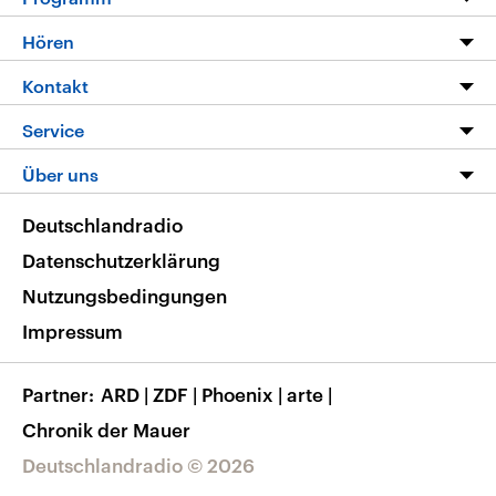
Programm
Hören
Alle Sendungen
Livestream
Kontakt
Die Nachrichten
Audios
Hörerservice
Service
Nachrichtenleicht
Podcasts
Social Media
FAQ
Über uns
Neue Beiträge auf dlf.de
Deutschlandfunk App
Newsletter
Deutschlandradio
Themen-Schwerpunkte
Nachrichten App
Deutschlandradio
Veranstaltungen
Presse
Frequenzen
Datenschutzerklärung
Musikliste
Ausbildung und Karriere
Nutzungsbedingungen
RSS
Transparenz
Impressum
Korrekturen
Barrierefreiheit
Partner
ARD
|
ZDF
|
Phoenix
|
arte
|
Chronik der Mauer
Deutschlandradio © 2026