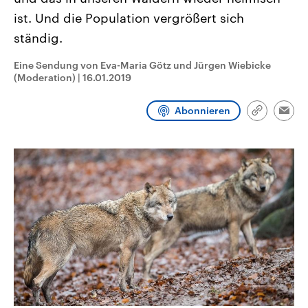
CDU, SPD und FDP regiert.-
aktuelle Weltgeschehen.
ist. Und die Population vergrößert sich
Umfragen, Prognosen,
Wahlprogramme, aktuelle Berichte
ständig.
Sendungen
Programm
Podcasts
und Hintergründe zu den Parteien
und Kandidaten der anstehenden
Wahl.
Eine Sendung von Eva-Maria Götz und Jürgen Wiebicke
Audio-Archiv
(Moderation)
|
16.01.2019
Abonnieren
Link
Emai
kopieren/te