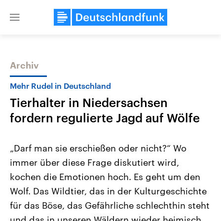
Close
menu
Archiv
Themen
Mehr Rudel in Deutschland
Tierhalter in Niedersachsen
fordern regulierte Jagd auf Wölfe
„Darf man sie erschießen oder nicht?“ Wo
immer über diese Frage diskutiert wird,
Landtagswahl Sachsen-Anhalt
USA
kochen die Emotionen hoch. Es geht um den
2026
Aktuelle Beiträge, Analys
Alle Informationen
Hintergründe
Wolf. Das Wildtier, das in der Kulturgeschichte
Sachsen-Anhalt wählt am 6.
Wirtschaftlich und militäri
September 2026 einen neuen
gehören die Vereinigten S
für das Böse, das Gefährliche schlechthin steht
Landtag. Seit 2021 wird das
den mächtigsten Ländern 
und das in unseren Wäldern wieder heimisch
Bundesland von einer Koalition aus
mit großem Einfluss auf d