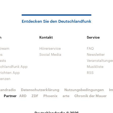
Entdecken Sie den Deutschlandfunk
n
Kontakt
Service
tream
Hörerservice
FAQ
os
Social Media
Newsletter
asts
Veranstaltunge
schlandfunk App
Musikliste
richten App
RSS
uenzen
landradio
Datenschutzerklärung
Nutzungsbedingungen
I
Partner
ARD
ZDF
Phoenix
arte
Chronik der Mauer
Deutschlandradio © 2026