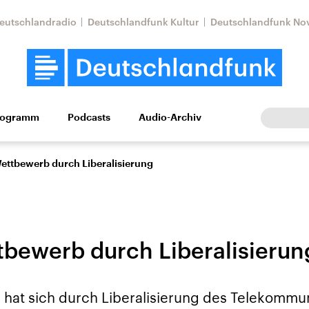
eutschlandradio
Deutschlandfunk Kultur
Deutschlandfunk No
rogramm
Podcasts
Audio-Archiv
Wirtschaft
Wissen
Kultur
Europa
Gesellschaf
ettbewerb durch Liberalisierung
bewerb durch Liberalisierun
tkonflikt
Iran
Faktenchecks
hat sich durch Liberalisierung des Telekommu
In unseren Faktenc
lle Lage und
Aktuelle Lage und