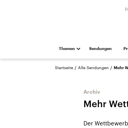
D
Themen
Sendungen
P
Die Nachrichten
Politik
/
/
Startseite
Alle Sendungen
Mehr W
Hörspiel und Feature
Musik
Archiv
Mehr Wett
USA
Nahos
Der Wettbewerb 
Aktuelle Beiträge,
Aktue