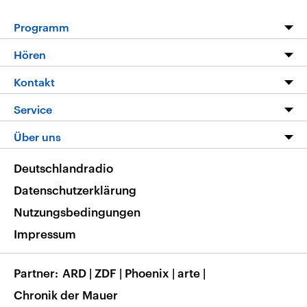
Programm
Programm
Hören
Alle Sendungen
Livestream
Kontakt
Die Nachrichten
Audios
Hörerservice
Service
Nachrichtenleicht
Podcasts
Social Media
FAQ
Über uns
Neue Beiträge auf dlf.de
Deutschlandfunk App
Newsletter
Deutschlandradio
Themen-Schwerpunkte
Nachrichten App
Deutschlandradio
Veranstaltungen
Presse
Frequenzen
Datenschutzerklärung
Musikliste
Ausbildung und Karriere
Nutzungsbedingungen
RSS
Transparenz
Impressum
Korrekturen
Barrierefreiheit
Partner
ARD
|
ZDF
|
Phoenix
|
arte
|
Chronik der Mauer