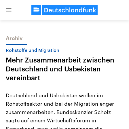
Close
menu
Archiv
Themen
Rohstoffe und Migration
Mehr Zusammenarbeit zwischen
Deutschland und Usbekistan
vereinbart
Deutschland und Usbekistan wollen im
Landtagswahl Sachsen-Anhalt
USA
Rohstoffsektor und bei der Migration enger
2026
Aktuelle Beiträge, Analys
Alle Informationen
Hintergründe
zusammenarbeiten. Bundeskanzler Scholz
Sachsen-Anhalt wählt am 6.
Wirtschaftlich und militäri
September 2026 einen neuen
gehören die Vereinigten S
sagte auf einem Wirtschaftsforum in
Landtag. Seit 2021 wird das
den mächtigsten Ländern 
Bundesland von einer Koalition aus
Samarkand, man wolle gemeinsam die
mit großem Einfluss auf d