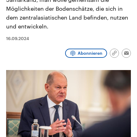
CDU, SPD und FDP regiert.-
aktuelle Weltgeschehen.
Möglichkeiten der Bodenschätze, die sich in
Umfragen, Prognosen,
Wahlprogramme, aktuelle Berichte
dem zentralasiatischen Land befinden, nutzen
Sendungen
Programm
Podcasts
und Hintergründe zu den Parteien
und Kandidaten der anstehenden
und entwickeln.
Wahl.
Audio-Archiv
16.09.2024
Abonnieren
Link
Emai
kopieren/te