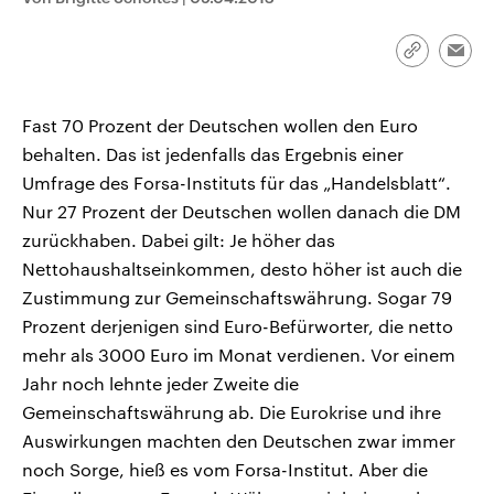
CDU, SPD und FDP regiert.-
aktuelle Weltgeschehen.
Umfragen, Prognosen,
Wahlprogramme, aktuelle Berichte
Link
Emai
Sendungen
Programm
Podcasts
und Hintergründe zu den Parteien
kopieren/te
und Kandidaten der anstehenden
Wahl.
Audio-Archiv
Fast 70 Prozent der Deutschen wollen den Euro
behalten. Das ist jedenfalls das Ergebnis einer
Umfrage des Forsa-Instituts für das „Handelsblatt“.
Nur 27 Prozent der Deutschen wollen danach die DM
zurückhaben. Dabei gilt: Je höher das
Nettohaushaltseinkommen, desto höher ist auch die
Zustimmung zur Gemeinschaftswährung. Sogar 79
Prozent derjenigen sind Euro-Befürworter, die netto
mehr als 3000 Euro im Monat verdienen. Vor einem
Jahr noch lehnte jeder Zweite die
Gemeinschaftswährung ab. Die Eurokrise und ihre
Auswirkungen machten den Deutschen zwar immer
noch Sorge, hieß es vom Forsa-Institut. Aber die