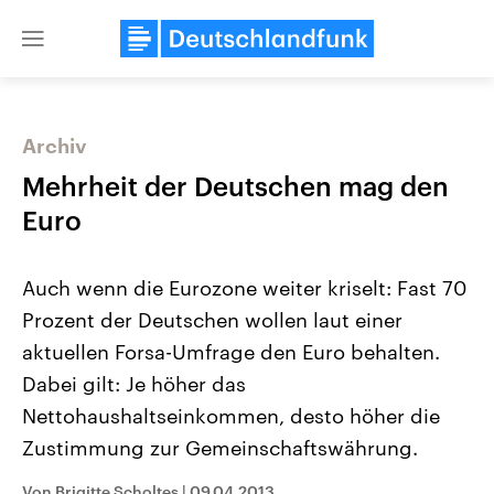
Close
menu
Archiv
Themen
Mehrheit der Deutschen mag den
Euro
Auch wenn die Eurozone weiter kriselt: Fast 70
Prozent der Deutschen wollen laut einer
aktuellen Forsa-Umfrage den Euro behalten.
Dabei gilt: Je höher das
Landtagswahl Sachsen-Anhalt
USA
2026
Aktuelle Beiträge, Analys
Nettohaushaltseinkommen, desto höher die
Alle Informationen
Hintergründe
Sachsen-Anhalt wählt am 6.
Wirtschaftlich und militäri
Zustimmung zur Gemeinschaftswährung.
September 2026 einen neuen
gehören die Vereinigten S
Landtag. Seit 2021 wird das
den mächtigsten Ländern 
Bundesland von einer Koalition aus
mit großem Einfluss auf d
Von Brigitte Scholtes
|
09.04.2013