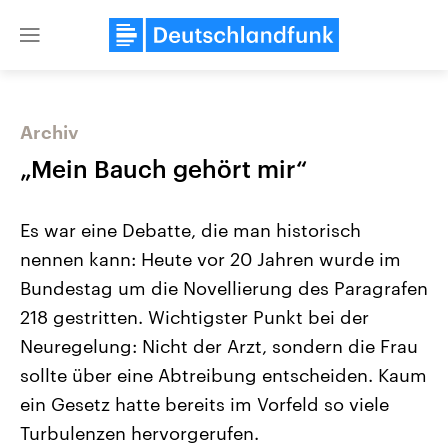
Close
menu
Archiv
Themen
„Mein Bauch gehört mir“
Es war eine Debatte, die man historisch
nennen kann: Heute vor 20 Jahren wurde im
Bundestag um die Novellierung des Paragrafen
218 gestritten. Wichtigster Punkt bei der
Neuregelung: Nicht der Arzt, sondern die Frau
Landtagswahl Sachsen-Anhalt
USA
2026
Aktuelle Beiträge, Analys
sollte über eine Abtreibung entscheiden. Kaum
Alle Informationen
Hintergründe
Sachsen-Anhalt wählt am 6.
Wirtschaftlich und militäri
ein Gesetz hatte bereits im Vorfeld so viele
September 2026 einen neuen
gehören die Vereinigten S
Landtag. Seit 2021 wird das
den mächtigsten Ländern 
Turbulenzen hervorgerufen.
Bundesland von einer Koalition aus
mit großem Einfluss auf d