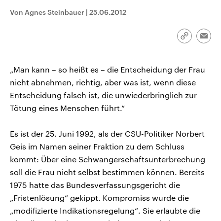
CDU, SPD und FDP regiert.-
aktuelle Weltgeschehen.
Von Agnes Steinbauer
|
25.06.2012
Umfragen, Prognosen,
Wahlprogramme, aktuelle Berichte
Sendungen
Programm
Podcasts
und Hintergründe zu den Parteien
und Kandidaten der anstehenden
Link
Emai
Wahl.
kopieren/te
Audio-Archiv
„Man kann – so heißt es – die Entscheidung der Frau
nicht abnehmen, richtig, aber was ist, wenn diese
Entscheidung falsch ist, die unwiederbringlich zur
Tötung eines Menschen führt.“
Es ist der 25. Juni 1992, als der CSU-Politiker Norbert
Geis im Namen seiner Fraktion zu dem Schluss
kommt: Über eine Schwangerschaftsunterbrechung
soll die Frau nicht selbst bestimmen können. Bereits
1975 hatte das Bundesverfassungsgericht die
„Fristenlösung“ gekippt. Kompromiss wurde die
„modifizierte Indikationsregelung“. Sie erlaubte die