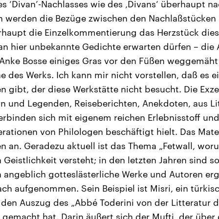
es ‘Divan’-Nachlasses wie des ‚Divans‘ überhaupt na
ch werden die Bezüge zwischen den Nachlaßstücken
erhaupt die Einzelkommentierung das Herzstück dies
an hier unbekannte Gedichte erwarten dürfen – die
t Anke Bosse einiges Gras vor den Füßen weggemäht
e des Werks. Ich kann mir nicht vorstellen, daß es e
n gibt, der diese Werkstätte nicht besucht. Die Exz
n und Legenden, Reiseberichten, Anekdoten, aus Li
rbinden sich mit eigenem reichen Erlebnisstoff und
ationen von Philologen beschäftigt hielt. Das Materi
 an. Geradezu aktuell ist das Thema „Fetwall, woru
eistlichkeit versteht; in den letzten Jahren sind so
 angeblich gotteslästerliche Werke und Autoren er
h aufgenommen. Sein Beispiel ist Misri, ein türkisc
den Auszug des „Abbé Toderini von der Litteratur d
 gemacht hat. Darin äußert sich der Mufti, der über 