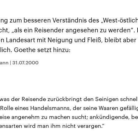
sen und
Hintergründe
Hintergründe
Der Überfall der
Der Iran – seit der
rgründe
haftlich und
palästinensischen
Islamischen Revolu
risch gehören die
Terrororganisation
1979 auch Islamisc
tung zum besseren Verständnis des „West-östlic
igten Staaten zu
Hamas im Oktober 2023
Republik Iran – ist e
ächtigsten
auf Israel hat in der
von einem
t, „als ein Reisender angesehen zu werden“.
n der Erde, mit
Region wieder die
Religionsführer auto
 Einfluss auf das
Gewalt entfacht. Israel
regierter Staat im 
 Landesart mit Neigung und Fleiß, bleibt aber 
le Weltgeschehen.
möchte die Hamas
Osten. Eine Feindsc
zerstören. Diese wird wie
zu Israel und zu de
ich. Goethe setzt hinzu:
die Hisbollah im Libanon
ist fest in der
vom Iran unterstützt.
Staatsideologie
verankert.
mann
|
31.07.2000
 was der Reisende zurückbringt den Seinigen schnel
Rolle eines Handelsmanns, der seine Waaren gefälli
eise angenehm zu machen sucht; ankündigende, bes
nsarten wird man ihm nicht verargen.“