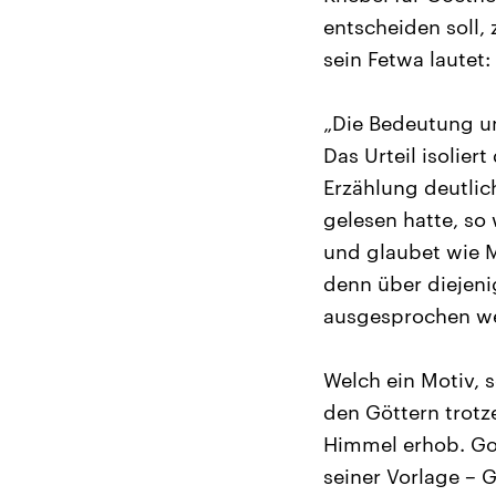
entscheiden soll, 
sein Fetwa lautet:
„Die Bedeutung un
Das Urteil isolier
Erzählung deutli
gelesen hatte, so 
und glaubet wie M
denn über diejeni
ausgesprochen we
Welch ein Motiv, 
den Göttern trotz
Himmel erhob. Goe
seiner Vorlage – 