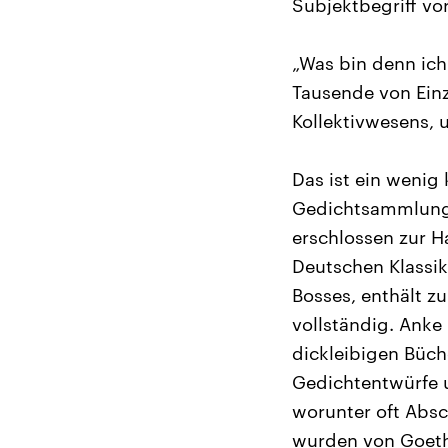
Subjektbegriff vo
„Was bin denn ic
Tausende von Einz
Kollektivwesens, 
Das ist ein wenig 
Gedichtsammlung „
erschlossen zur H
Deutschen Klassik
Bosses, enthält z
vollständig. Anke 
dickleibigen Büch
Gedichtentwürfe u
worunter oft Abs
wurden von Goethe