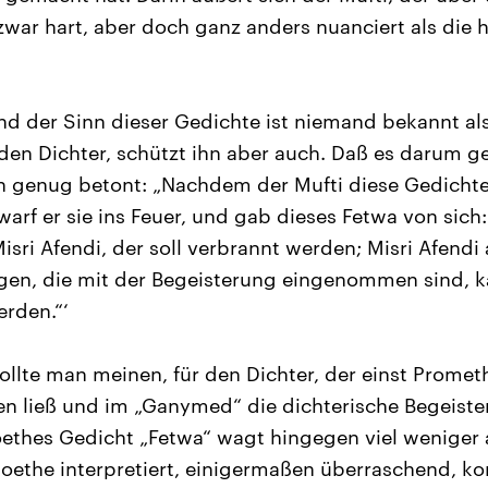
zwar hart, aber doch ganz anders nuanciert als die h
d der Sinn dieser Gedichte ist niemand bekannt als
t den Dichter, schützt ihn aber auch. Daß es darum ge
ch genug betont: „Nachdem der Mufti diese Gedicht
warf er sie ins Feuer, und gab dieses Fetwa von sich:
isri Afendi, der soll verbrannt werden; Misri Afen
gen, die mit der Begeisterung eingenommen sind, k
rden.“‘
sollte man meinen, für den Dichter, der einst Prome
en ließ und im „Ganymed“ die dichterische Begeiste
thes Gedicht „Fetwa“ wagt hingegen viel weniger al
Goethe interpretiert, einigermaßen überraschend, kor