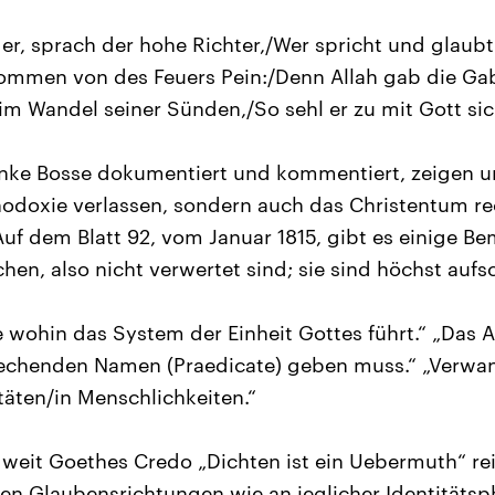
er, sprach der hohe Richter,/Wer spricht und glaubt 
ommen von des Feuers Pein:/Denn Allah gab die Ga
 im Wandel seiner Sünden,/So sehl er zu mit Gott sic
Anke Bosse dokumentiert und kommentiert, zeigen u
thodoxie verlassen, sondern auch das Christentum rec
 Auf dem Blatt 92, vom Januar 1815, gibt es einige B
hen, also nicht verwertet sind; sie sind höchst aufs
 wohin das System der Einheit Gottes führt.“ „Das
rechenden Namen (Praedicate) geben muss.“ „Verwan
äten/in Menschlichkeiten.“
 weit Goethes Credo „Dichten ist ein Uebermuth“ re
xen Glaubensrichtungen wie an jeglicher Identitätsp