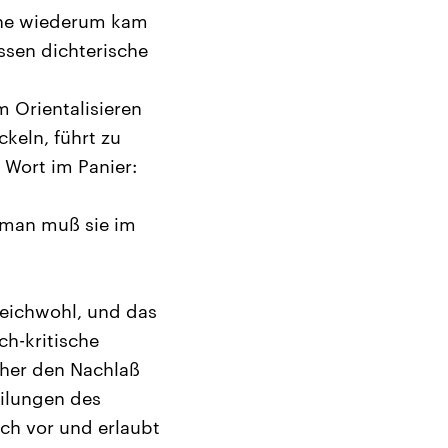
the wiederum kam
ssen dichterische
m Orientalisieren
keln, führt zu
 Wort im Panier:
; man muß sie im
leichwohl, und das
sch-kritische
sher den Nachlaß
eilungen des
ch vor und erlaubt