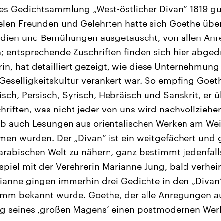
es Gedichtsammlung „West-östlicher Divan“ 1819 gu
ielen Freunden und Gelehrten hatte sich Goethe über
tudien und Bemühungen ausgetauscht, von allen An
; entsprechende Zuschriften finden sich hier abged
in, hat detailliert gezeigt, wie diese Unternehmung 
Geselligkeitskultur verankert war. So empfing Goeth
isch, Persisch, Syrisch, Hebräisch und Sanskrit, er 
hriften, was nicht jeder von uns wird nachvollzieh
b auch Lesungen aus orientalischen Werken am Weim
en wurden. Der „Divan“ ist ein weitgefächert und 
 arabischen Welt zu nähern, ganz bestimmt jedenfall
spiel mit der Verehrerin Marianne Jung, bald verhei
ianne gingen immerhin drei Gedichte in den „Divan“
mm bekannt wurde. Goethe, der alle Anregungen au
ng seines ‚großen Magens‘ einen postmodernen Wer