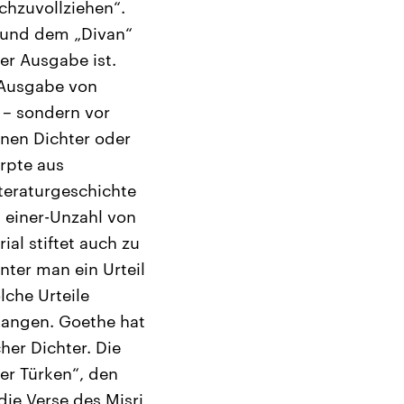
chzuvollziehen“.
 und dem „Divan“
er Ausgabe ist.
 Ausgabe von
 – sondern vor
inen Dichter oder
erpte aus
teraturgeschichte
 einer-Unzahl von
al stiftet auch zu
nter man ein Urteil
lche Urteile
gangen. Goethe hat
her Dichter. Die
er Türken“, den
die Verse des Misri