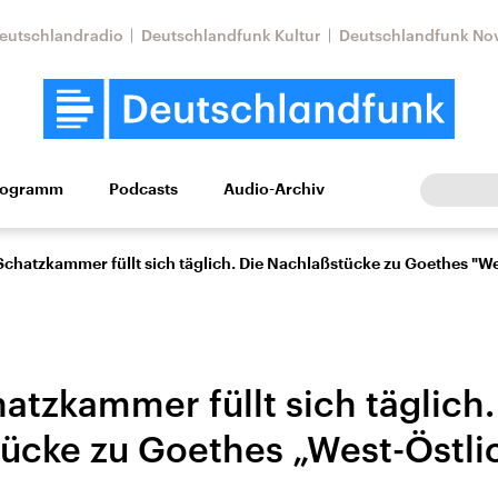
eutschlandradio
Deutschlandfunk Kultur
Deutschlandfunk No
rogramm
Podcasts
Audio-Archiv
Wirtschaft
Wissen
Kultur
Europa
Gesellschaf
chatzkammer füllt sich täglich. Die Nachlaßstücke zu Goethes "W
atzkammer füllt sich täglich.
ücke zu Goethes „West-Östl
Nahostkonflikt
Iran
le Beiträge,
Aktuelle Lage und
Aktuelle Lage und