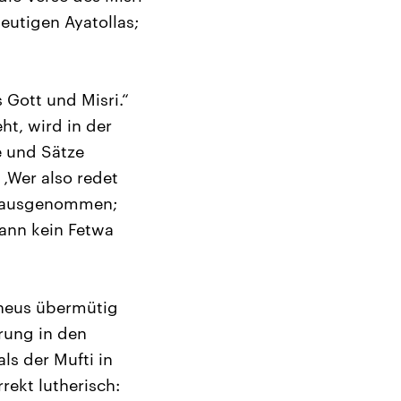
eutigen Ayatollas;
 Gott und Misri.“
ht, wird in der
e und Sätze
 ‚Wer also redet
di ausgenommen;
ann kein Fetwa
theus übermütig
rung in den
s der Mufti in
rekt lutherisch: