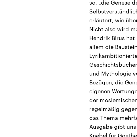
so, „die Genese d
Selbstverständli
erläutert, wie üb
Nicht also wird m
Hendrik Birus ha
allem die Baustein
Lyrikambitionierte
Geschichtsbücher
und Mythologie ve
Bezügen, die Gener
eigenen Wertungen
der moslemischen G
regelmäßig gegen
das Thema mehrfac
Ausgabe gibt uns 
Knebel für Goethe