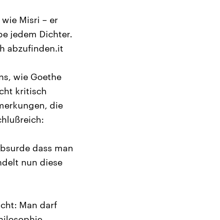
wie Misri – er
be jedem Dichter.
h abzufinden.it
ns, wie Goethe
ht kritisch
emerkungen, die
chlußreich:
 Absurde dass man
delt nun diese
icht: Man darf
hilosophie