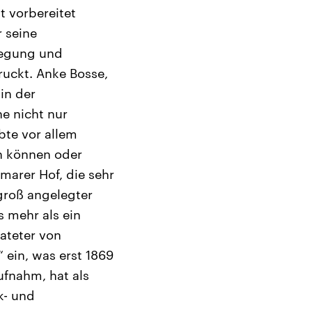
t vorbereitet
 seine
regung und
ruckt. Anke Bosse,
in der
e nicht nur
übte vor allem
en können oder
arer Hof, die sehr
groß angelegter
s mehr als ein
rateter von
 ein, was erst 1869
fnahm, hat als
k- und