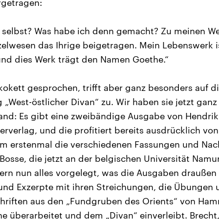
rgetragen:
h selbst? Was habe ich denn gemacht? Zu meinen W
elwesen das Ihrige beigetragen. Mein Lebenswerk i
und dies Werk trägt den Namen Goethe.“
kokett gesprochen, trifft aber ganz besonders auf di
West-östlicher Divan“ zu. Wir haben sie jetzt ganz 
and: Es gibt eine zweibändige Ausgabe von Hendrik
erverlag, und die profitiert bereits ausdrücklich vo
um erstenmal die verschiedenen Fassungen und Nach
Bosse, die jetzt an der belgischen Universität Namur 
ern nun alles vorgelegt, was die Ausgaben draußen
nd Exzerpte mit ihren Streichungen, die Übungen 
chriften aus den „Fundgruben des Orients“ von Ham
 überarbeitet und dem „Divan“ einverleibt. Brecht, 