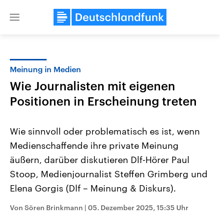
Close
menu
Meinung in Medien
Themen
Wie Journalisten mit eigenen
Positionen in Erscheinung treten
Wie sinnvoll oder problematisch es ist, wenn
Medienschaffende ihre private Meinung
äußern, darüber diskutieren Dlf-Hörer Paul
Landtagswahl Sachsen-Anhalt
USA
Stoop, Medienjournalist Steffen Grimberg und
2026
Aktuelle Beiträge, Analys
Elena Gorgis (Dlf – Meinung & Diskurs).
Alle Informationen
Hintergründe
Sachsen-Anhalt wählt am 6.
Wirtschaftlich und militäri
September 2026 einen neuen
gehören die Vereinigten S
Von Sören Brinkmann
|
05. Dezember 2025, 15:35 Uhr
Landtag. Seit 2021 wird das
den mächtigsten Ländern 
Bundesland von einer Koalition aus
mit großem Einfluss auf d