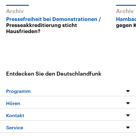
Archiv
Archiv
Pressefreiheit bei Demonstrationen
Hambac
Presseakkreditierung sticht
gegen 
Hausfrieden?
Entdecken Sie den Deutschlandfunk
Programm
Programm
Hören
Alle Sendungen
Livestream
Kontakt
Die Nachrichten
Audios
Hörerservice
Service
Nachrichtenleicht
Podcasts
Social Media