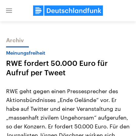
Close
menu
Archiv
Themen
Meinungsfreiheit
RWE fordert 50.000 Euro für
Aufruf per Tweet
RWE geht gegen einen Pressesprecher des
Aktionsbündnisses „Ende Gelände“ vor. Er
Landtagswahl Sachsen-Anhalt
USA
habe auf Twitter und einer Veranstaltung zu
2026
Aktuelle Beiträge, Analys
Alle Informationen
Hintergründe
„massenhaft zivilem Ungehorsam“ aufgerufen,
Sachsen-Anhalt wählt am 6.
Wirtschaftlich und militäri
September 2026 einen neuen
gehören die Vereinigten S
so der Konzern. Er fordert 50.000 Euro. Für den
Landtag. Seit 2021 wird das
den mächtigsten Ländern 
Journalisten Jürgen Döschner wirken sich
Bundesland von einer Koalition aus
mit großem Einfluss auf d