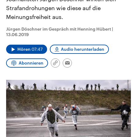
CDU, SPD und FDP regiert.-
aktuelle Weltgeschehen.
Strafandrohungen wie diese auf die
Umfragen, Prognosen,
Wahlprogramme, aktuelle Berichte
Meinungsfreiheit aus.
Sendungen
Programm
Podcasts
und Hintergründe zu den Parteien
und Kandidaten der anstehenden
Wahl.
Jürgen Döschner im Gespräch mit Henning Hübert
|
Audio-Archiv
13.06.2019
Hören
07:47
Audio herunterladen
Abonnieren
Link
Email
kopieren/teilen