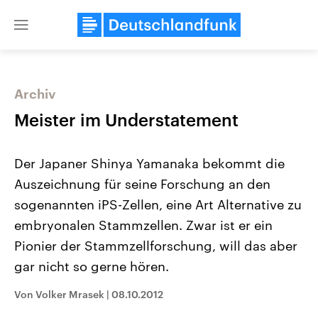
Close
menu
Archiv
Themen
Meister im Understatement
Der Japaner Shinya Yamanaka bekommt die
Auszeichnung für seine Forschung an den
sogenannten iPS-Zellen, eine Art Alternative zu
embryonalen Stammzellen. Zwar ist er ein
Pionier der Stammzellforschung, will das aber
Landtagswahl Sachsen-Anhalt
USA
2026
Aktuelle Beiträge, Analys
gar nicht so gerne hören.
Alle Informationen
Hintergründe
Sachsen-Anhalt wählt am 6.
Wirtschaftlich und militäri
September 2026 einen neuen
gehören die Vereinigten S
Von Volker Mrasek
|
08.10.2012
Landtag. Seit 2021 wird das
den mächtigsten Ländern 
Bundesland von einer Koalition aus
mit großem Einfluss auf d