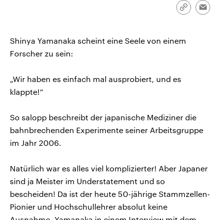
CDU, SPD und FDP regiert.-
aktuelle Weltgeschehen.
Link
Emai
Umfragen, Prognosen,
kopieren/te
Wahlprogramme, aktuelle Berichte
Sendungen
Programm
Podcasts
und Hintergründe zu den Parteien
und Kandidaten der anstehenden
Shinya Yamanaka scheint eine Seele von einem
Wahl.
Forscher zu sein:
Audio-Archiv
„Wir haben es einfach mal ausprobiert, und es
klappte!“
So salopp beschreibt der japanische Mediziner die
bahnbrechenden Experimente seiner Arbeitsgruppe
im Jahr 2006.
Natürlich war es alles viel komplizierter! Aber Japaner
sind ja Meister im Understatement und so
bescheiden! Da ist der heute 50-jährige Stammzellen-
Pionier und Hochschullehrer absolut keine
Ausnahme. Yamanaka in einem Interview mit dem