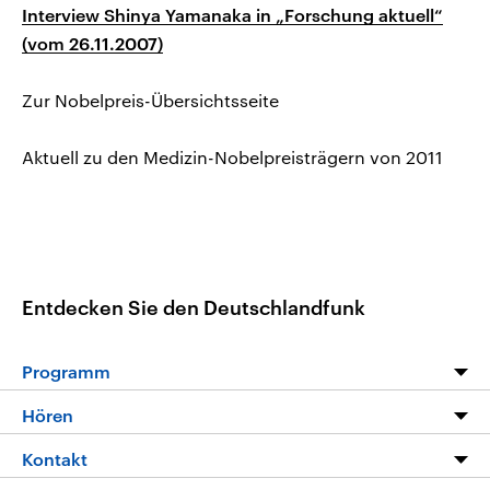
Interview Shinya Yamanaka in „Forschung aktuell“
(vom 26.11.2007)
Zur Nobelpreis-Übersichtsseite
Aktuell zu den Medizin-Nobelpreisträgern von 2011
Entdecken Sie den Deutschlandfunk
Programm
Programm
Hören
Alle Sendungen
Livestream
Kontakt
Die Nachrichten
Audios