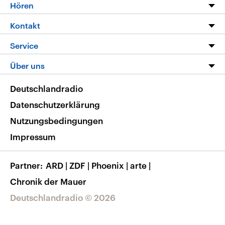
Programm
Hören
Alle Sendungen
Livestream
Kontakt
Die Nachrichten
Audios
Hörerservice
Service
Nachrichtenleicht
Podcasts
Social Media
FAQ
Über uns
Neue Beiträge auf dlf.de
Deutschlandfunk App
Newsletter
Deutschlandradio
Themen-Schwerpunkte
Nachrichten App
Deutschlandradio
Veranstaltungen
Presse
Frequenzen
Datenschutzerklärung
Musikliste
Ausbildung und Karriere
Nutzungsbedingungen
RSS
Transparenz
Impressum
Korrekturen
Barrierefreiheit
Partner
ARD
|
ZDF
|
Phoenix
|
arte
|
Chronik der Mauer
Deutschlandradio © 2026