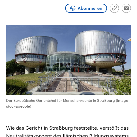
CDU, SPD und FDP regiert.-
aktuelle Weltgeschehen.
Abonnieren
Umfragen, Prognosen,
Link
Emai
Wahlprogramme, aktuelle Berichte
kopieren/te
Sendungen
Programm
Podcasts
und Hintergründe zu den Parteien
und Kandidaten der anstehenden
Wahl.
Audio-Archiv
Der Europäische Gerichtshof für Menschenrechte in Straßburg (imago
stock&people)
Wie das Gericht in Straßburg feststellte, verstößt das
Neutralitätskonzept des flämischen Bildungssystems,