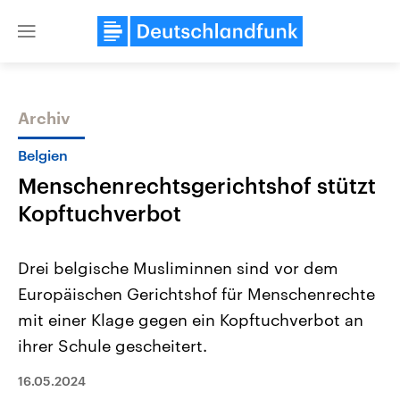
Close
menu
Archiv
Themen
Belgien
Menschenrechtsgerichtshof stützt
Kopftuchverbot
Drei belgische Musliminnen sind vor dem
Europäischen Gerichtshof für Menschenrechte
Landtagswahl Sachsen-Anhalt
USA
mit einer Klage gegen ein Kopftuchverbot an
2026
Aktuelle Beiträge, Analys
Alle Informationen
Hintergründe
ihrer Schule gescheitert.
Sachsen-Anhalt wählt am 6.
Wirtschaftlich und militäri
September 2026 einen neuen
gehören die Vereinigten S
16.05.2024
Landtag. Seit 2021 wird das
den mächtigsten Ländern 
Bundesland von einer Koalition aus
mit großem Einfluss auf d