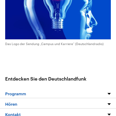
CDU, SPD und FDP regiert.-
aktuelle Weltgeschehen.
Umfragen, Prognosen,
Wahlprogramme, aktuelle Berichte
Sendungen
Programm
Podcasts
und Hintergründe zu den Parteien
und Kandidaten der anstehenden
Wahl.
Audio-Archiv
Das Logo der Sendung „Campus und Karriere“ (Deutschlandradio)
Entdecken Sie den Deutschlandfunk
Programm
Programm
Hören
Alle Sendungen
Livestream
Kontakt