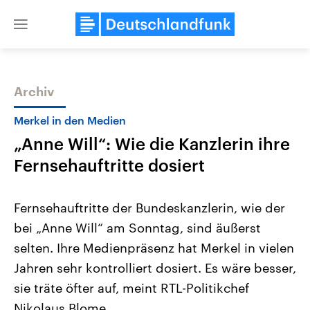
Close
menu
Archiv
Themen
Merkel in den Medien
„Anne Will“: Wie die Kanzlerin ihre
Fernsehauftritte dosiert
Fernsehauftritte der Bundeskanzlerin, wie der
bei „Anne Will“ am Sonntag, sind äußerst
Landtagswahl Sachsen-Anhalt
USA
selten. Ihre Medienpräsenz hat Merkel in vielen
2026
Aktuelle Beiträge, Analys
Alle Informationen
Hintergründe
Jahren sehr kontrolliert dosiert. Es wäre besser,
Sachsen-Anhalt wählt am 6.
Wirtschaftlich und militäri
September 2026 einen neuen
gehören die Vereinigten S
sie träte öfter auf, meint RTL-Politikchef
Landtag. Seit 2021 wird das
den mächtigsten Ländern 
Nikolaus Blome.
Bundesland von einer Koalition aus
mit großem Einfluss auf d