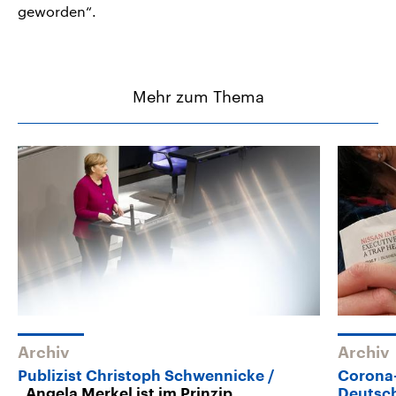
geworden“.
Mehr zum Thema
Archiv
Archiv
Publizist Christoph Schwennicke
Corona-
„Angela Merkel ist im Prinzip
Deutsc