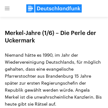
Close
menu
Merkel-Jahre (1/6) – Die Perle der
Themen
Uckermark
Niemand hätte es 1990, im Jahr der
Wiedervereinigung Deutschlands, für möglich
gehalten, dass eine evangelische
Pfarrerstochter aus Brandenburg 15 Jahre
später zur ersten Regierungschefin der
Landtagswahl Sachsen-Anhalt
USA
2026
Aktuelle Beiträge, Analys
Republik gewählt werden würde. Angela
Alle Informationen
Hintergründe
Sachsen-Anhalt wählt am 6.
Wirtschaftlich und militäri
Merkel ist die unwahrscheinliche Kanzlerin. Bis
September 2026 einen neuen
gehören die Vereinigten S
Landtag. Seit 2021 wird das
heute gibt sie Rätsel auf.
den mächtigsten Ländern 
Bundesland von einer Koalition aus
mit großem Einfluss auf d