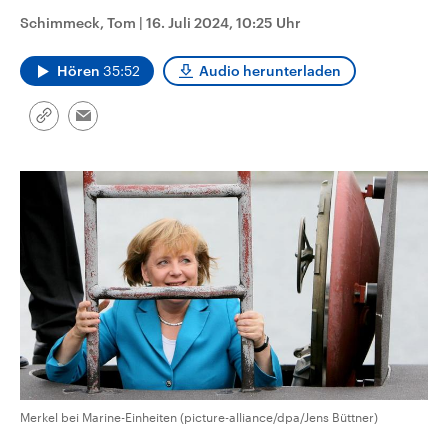
CDU, SPD und FDP regiert.-
aktuelle Weltgeschehen.
Schimmeck, Tom
|
16. Juli 2024, 10:25 Uhr
Umfragen, Prognosen,
Wahlprogramme, aktuelle Berichte
Sendungen
Programm
Podcasts
und Hintergründe zu den Parteien
Hören
35:52
Audio herunterladen
und Kandidaten der anstehenden
Wahl.
Audio-Archiv
Link
Email
kopieren/teilen
Merkel bei Marine-Einheiten (picture-alliance/dpa/Jens Büttner)