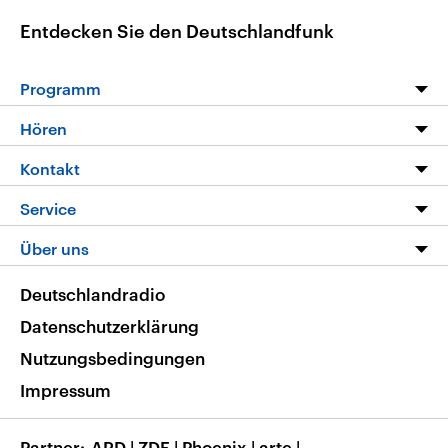
Entdecken Sie den Deutschlandfunk
Programm
Programm
Hören
Alle Sendungen
Livestream
Kontakt
Die Nachrichten
Audios
Hörerservice
Service
Nachrichtenleicht
Podcasts
Social Media
FAQ
Über uns
Neue Beiträge auf dlf.de
Deutschlandfunk App
Newsletter
Deutschlandradio
Themen-Schwerpunkte
Nachrichten App
Deutschlandradio
Veranstaltungen
Presse
Frequenzen
Datenschutzerklärung
Musikliste
Ausbildung und Karriere
Nutzungsbedingungen
RSS
Transparenz
Impressum
Korrekturen
Barrierefreiheit
Partner
ARD
|
ZDF
|
Phoenix
|
arte
|