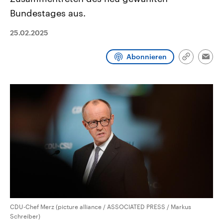
CDU, SPD und FDP regiert.-
aktuelle Weltgeschehen.
Bundestages aus.
Umfragen, Prognosen,
Wahlprogramme, aktuelle Berichte
Sendungen
Programm
Podcasts
und Hintergründe zu den Parteien
25.02.2025
und Kandidaten der anstehenden
Wahl.
Audio-Archiv
Abonnieren
Link
Emai
kopieren/te
CDU-Chef Merz (picture alliance / ASSOCIATED PRESS / Markus
Schreiber)