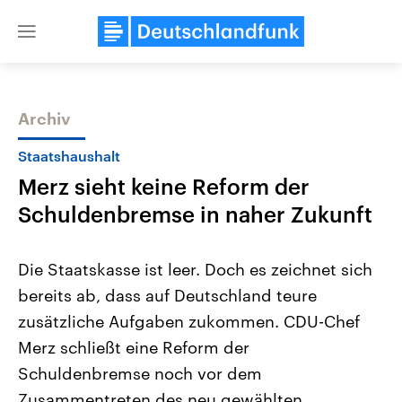
Close
menu
Archiv
Themen
Staatshaushalt
Merz sieht keine Reform der
Schuldenbremse in naher Zukunft
Die Staatskasse ist leer. Doch es zeichnet sich
bereits ab, dass auf Deutschland teure
Landtagswahl Sachsen-Anhalt
USA
zusätzliche Aufgaben zukommen. CDU-Chef
2026
Aktuelle Beiträge, Analys
Alle Informationen
Hintergründe
Merz schließt eine Reform der
Sachsen-Anhalt wählt am 6.
Wirtschaftlich und militäri
September 2026 einen neuen
gehören die Vereinigten S
Schuldenbremse noch vor dem
Landtag. Seit 2021 wird das
den mächtigsten Ländern 
Zusammentreten des neu gewählten
Bundesland von einer Koalition aus
mit großem Einfluss auf d