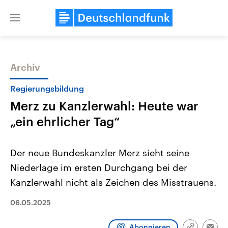
Close
menu
Archiv
Themen
Regierungsbildung
Merz zu Kanzlerwahl: Heute war
„ein ehrlicher Tag“
Der neue Bundeskanzler Merz sieht seine
Niederlage im ersten Durchgang bei der
Landtagswahl Sachsen-Anhalt
USA
Kanzlerwahl nicht als Zeichen des Misstrauens.
2026
Aktuelle Beiträge, Analys
Alle Informationen
Hintergründe
Sachsen-Anhalt wählt am 6.
Wirtschaftlich und militäri
06.05.2025
September 2026 einen neuen
gehören die Vereinigten S
Landtag. Seit 2021 wird das
den mächtigsten Ländern 
Bundesland von einer Koalition aus
mit großem Einfluss auf d
Abonnieren