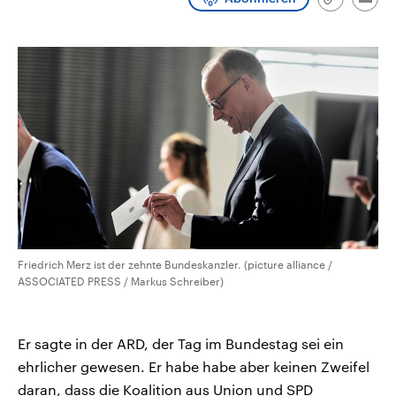
Link
Emai
CDU, SPD und FDP regiert.-
aktuelle Weltgeschehen.
kopieren/te
Umfragen, Prognosen,
Wahlprogramme, aktuelle Berichte
Sendungen
Programm
Podcasts
und Hintergründe zu den Parteien
und Kandidaten der anstehenden
Wahl.
Audio-Archiv
Friedrich Merz ist der zehnte Bundeskanzler. (picture alliance /
ASSOCIATED PRESS / Markus Schreiber)
Er sagte in der ARD, der Tag im Bundestag sei ein
ehrlicher gewesen. Er habe habe aber keinen Zweifel
daran, dass die Koalition aus Union und SPD