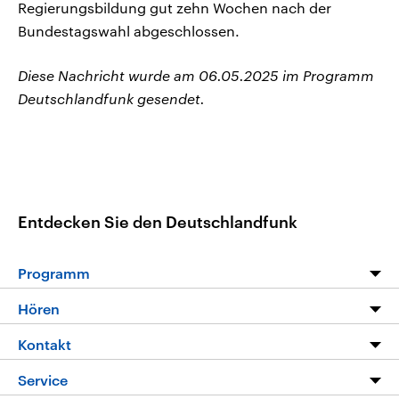
Regierungsbildung gut zehn Wochen nach der
Bundestagswahl abgeschlossen.
Diese Nachricht wurde am 06.05.2025 im Programm
Deutschlandfunk gesendet.
Entdecken Sie den Deutschlandfunk
Programm
Programm
Hören
Alle Sendungen
Livestream
Kontakt
Die Nachrichten
Audios
Hörerservice
Service
Nachrichtenleicht
Podcasts