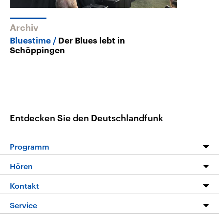
Archiv
Bluestime
Der Blues lebt in
Schöppingen
Entdecken Sie den Deutschlandfunk
Programm
Programm
Hören
Alle Sendungen
Livestream
Kontakt
Die Nachrichten
Audios
Hörerservice
Service
Nachrichtenleicht
Podcasts
Social Media