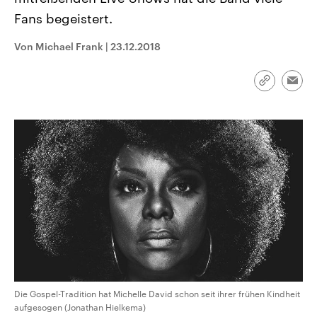
CDU, SPD und FDP regiert.-
aktuelle Weltgeschehen.
Fans begeistert.
Umfragen, Prognosen,
Wahlprogramme, aktuelle Berichte
Sendungen
Programm
Podcasts
und Hintergründe zu den Parteien
Von Michael Frank
|
23.12.2018
und Kandidaten der anstehenden
Wahl.
Audio-Archiv
Link
Emai
kopieren/te
Die Gospel-Tradition hat Michelle David schon seit ihrer frühen Kindheit
aufgesogen (Jonathan Hielkema)