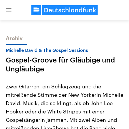
Close
menu
Archiv
Themen
Michelle David & The Gospel Sessions
Gospel-Groove für Gläubige und
Ungläubige
Zwei Gitarren, ein Schlagzeug und die
mitreißende Stimme der New Yorkerin Michelle
Landtagswahl Sachsen-Anhalt
USA
David: Musik, die so klingt, als ob John Lee
2026
Aktuelle Beiträge, Analys
Alle Informationen
Hintergründe
Hooker oder die White Stripes mit einer
Sachsen-Anhalt wählt am 6.
Wirtschaftlich und militäri
September 2026 einen neuen
gehören die Vereinigten S
Gospelsängerin jammen. Mit zwei Alben und
Landtag. Seit 2021 wird das
den mächtigsten Ländern 
mitreißenden Live-Shows hat die Band viele
Bundesland von einer Koalition aus
mit großem Einfluss auf d