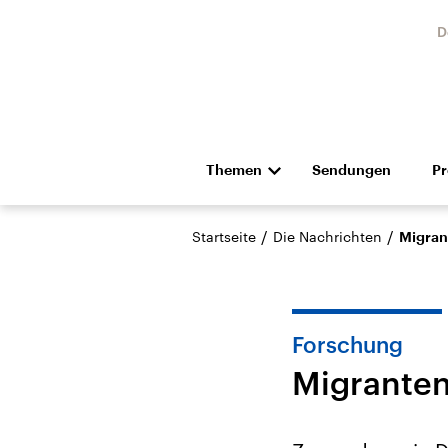
D
Themen
Sendungen
P
Die Nachrichten
Politik
/
/
Startseite
Die Nachrichten
Migran
Hörspiel und Feature
Musik
Forschung
Migranten
Landtagswahl Sachsen-
USA
Anhalt 2026
Aktuel