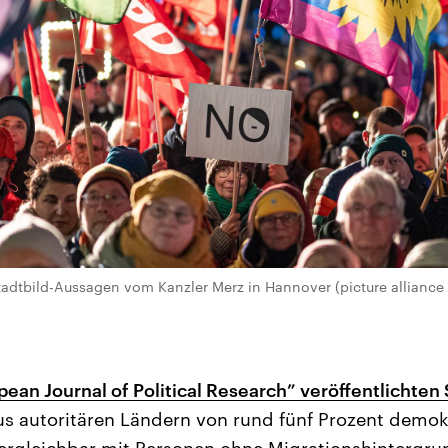
dtbild-Aussagen vom Kanzler Merz in Hannover (picture alliance 
ean Journal of Political Research” veröffentlichten
us autoritären Ländern von rund fünf Prozent demok
 vergleichbar mit Personen ohne Migrationshintergru