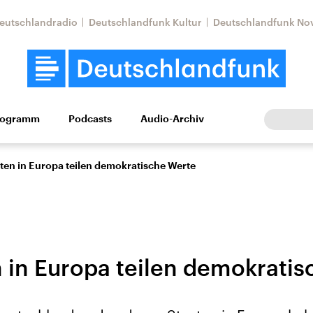
eutschlandradio
Deutschlandfunk Kultur
Deutschlandfunk No
rogramm
Podcasts
Audio-Archiv
Wirtschaft
Wissen
Kultur
Europa
Gesellschaf
ten in Europa teilen demokratische Werte
 in Europa teilen demokrati
Nahostkonflikt
Iran
le Beiträge,
Aktuelle Lage und
Aktuelle Lage und