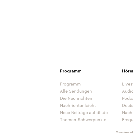
Programm
Höre
Programm
Lives
Alle Sendungen
Audi
Die Nachrichten
Podc
Nachrichtenleicht
Deut
Neue Beiträge auf dlf.de
Nach
Themen-Schwerpunkte
Freq
Deutsch