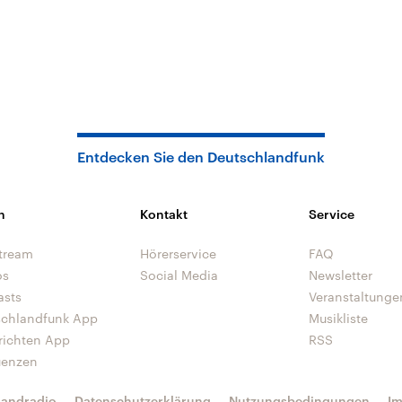
Entdecken Sie den Deutschlandfunk
n
Kontakt
Service
tream
Hörerservice
FAQ
os
Social Media
Newsletter
asts
Veranstaltunge
schlandfunk App
Musikliste
richten App
RSS
uenzen
landradio
Datenschutzerklärung
Nutzungsbedingungen
I