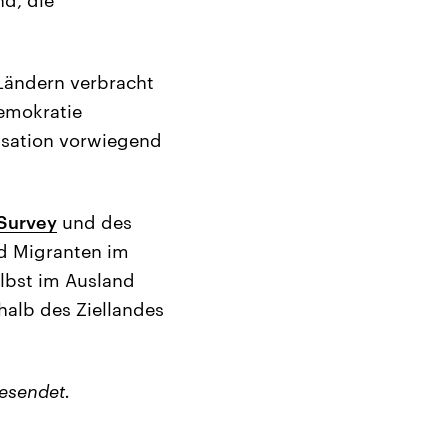
 Ländern verbracht
emokratie
lisation vorwiegend
 Survey
und des
d Migranten im
lbst im Ausland
halb des Ziellandes
esendet.