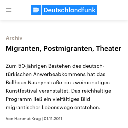
Close
menu
Archiv
Themen
Migranten, Postmigranten, Theater
Zum 50-jährigen Bestehen des deutsch-
türkischen Anwerbeabkommens hat das
Ballhaus Naunynstraße ein zweimonatiges
Kunstfestival veranstaltet. Das reichhaltige
Programm ließ ein vielfältiges Bild
Landtagswahl Sachsen-Anhalt
USA
2026
Aktuelle Beiträge, Analys
migrantischer Lebenswege entstehen.
Alle Informationen
Hintergründe
Sachsen-Anhalt wählt am 6.
Wirtschaftlich und militäri
September 2026 einen neuen
gehören die Vereinigten S
Von Hartmut Krug
|
01.11.2011
Landtag. Seit 2021 wird das
den mächtigsten Ländern 
Bundesland von einer Koalition aus
mit großem Einfluss auf d