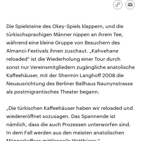
CDU, SPD und FDP regiert.-
aktuelle Weltgeschehen.
Link
Emai
Umfragen, Prognosen,
kopieren/te
Wahlprogramme, aktuelle Berichte
Sendungen
Programm
Podcasts
und Hintergründe zu den Parteien
und Kandidaten der anstehenden
Die Spielsteine des Okey-Spiels klappern, und die
Wahl.
türkischsprachigen Männer nippen an ihrem Tee,
Audio-Archiv
während eine kleine Gruppe von Besuchern des
Almanci-Festivals ihnen zuschaut. „Kahvehane
reloaded“ ist die Wiederholung einer Tour durch
sonst nur Vereinsmitgliedern zugängliche anatolische
Kaffeehäuser, mit der Shermin Langhoff 2008 die
Neuausrichtung des Berliner Ballhaus Naunynstrasse
als postmigrantisches Theater begann.
„Die türkischen Kaffeehäuser haben wir reloaded und
wiedereröffnet sozusagen. Das Spannende ist
nämlich, dass die auch Prozessen unterworfen sind.
In dem Fall werden aus den meisten anatolischen
Männerkaffees mittlerweile Wettbüros.“