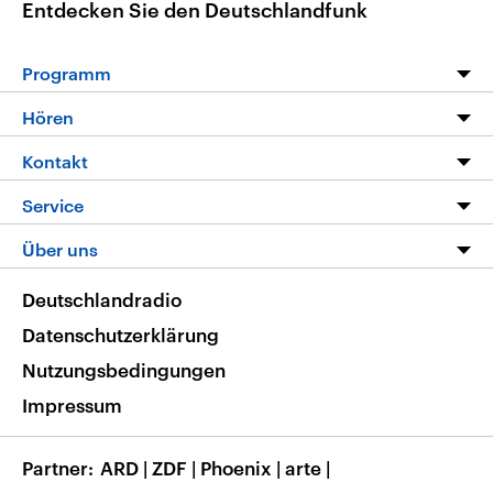
Entdecken Sie den Deutschlandfunk
Programm
Programm
Hören
Alle Sendungen
Livestream
Kontakt
Die Nachrichten
Audios
Hörerservice
Service
Nachrichtenleicht
Podcasts
Social Media
FAQ
Über uns
Neue Beiträge auf dlf.de
Deutschlandfunk App
Newsletter
Deutschlandradio
Themen-Schwerpunkte
Nachrichten App
Deutschlandradio
Veranstaltungen
Presse
Frequenzen
Datenschutzerklärung
Musikliste
Ausbildung und Karriere
Nutzungsbedingungen
RSS
Transparenz
Impressum
Korrekturen
Barrierefreiheit
Partner
ARD
|
ZDF
|
Phoenix
|
arte
|