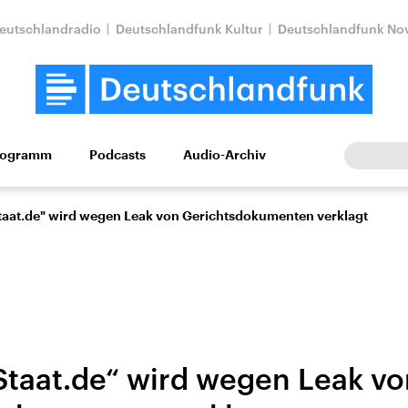
eutschlandradio
Deutschlandfunk Kultur
Deutschlandfunk No
rogramm
Podcasts
Audio-Archiv
Wirtschaft
Wissen
Kultur
Europa
Gesellschaf
aat.de" wird wegen Leak von Gerichtsdokumenten verklagt
taat.de“ wird wegen Leak vo
Nahostkonflikt
Iran
le Beiträge,
Aktuelle Lage und
Aktuelle Lage und