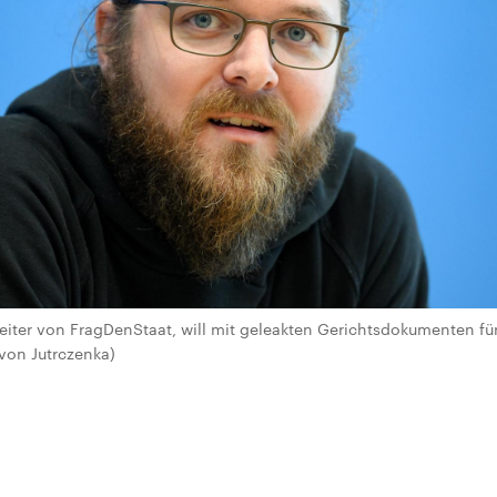
leiter von FragDenStaat, will mit geleakten Gerichtsdokumenten für 
von Jutrczenka)