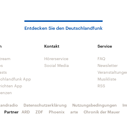
Entdecken Sie den Deutschlandfunk
n
Kontakt
Service
tream
Hörerservice
FAQ
os
Social Media
Newsletter
asts
Veranstaltunge
schlandfunk App
Musikliste
richten App
RSS
uenzen
landradio
Datenschutzerklärung
Nutzungsbedingungen
I
Partner
ARD
ZDF
Phoenix
arte
Chronik der Mauer