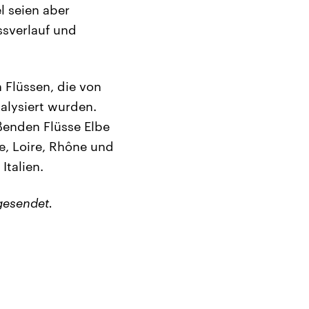
l seien aber
ssverlauf und
 Flüssen, die von
alysiert wurden.
ßenden Flüsse Elbe
e, Loire, Rhône und
Italien.
gesendet.