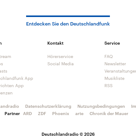
Entdecken Sie den Deutschlandfunk
n
Kontakt
Service
tream
Hörerservice
FAQ
os
Social Media
Newsletter
asts
Veranstaltunge
schlandfunk App
Musikliste
richten App
RSS
uenzen
landradio
Datenschutzerklärung
Nutzungsbedingungen
I
Partner
ARD
ZDF
Phoenix
arte
Chronik der Mauer
Deutschlandradio © 2026