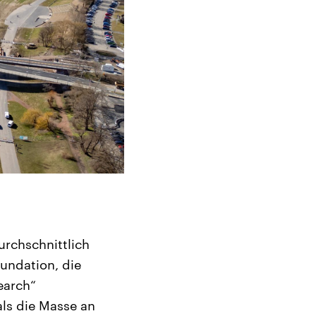
urchschnittlich
oundation, die
earch“
als die Masse an