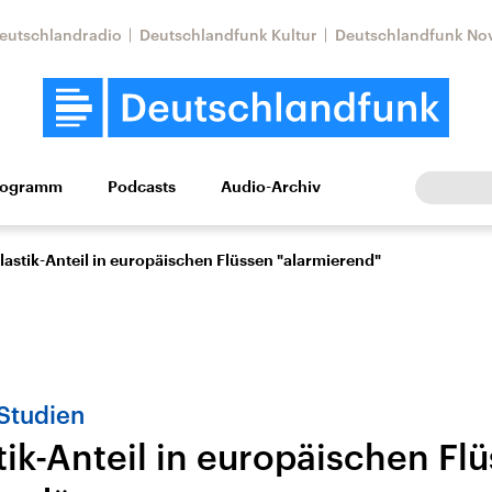
eutschlandradio
Deutschlandfunk Kultur
Deutschlandfunk No
rogramm
Podcasts
Audio-Archiv
Wirtschaft
Wissen
Kultur
Europa
Gesellschaf
astik-Anteil in europäischen Flüssen "alarmierend"
 Studien
tik-Anteil in europäischen Fl
Nahostkonflikt
Iran
le Beiträge,
Aktuelle Lage und
Aktuelle Lage und