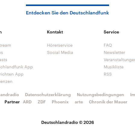
Entdecken Sie den Deutschlandfunk
n
Kontakt
Service
tream
Hörerservice
FAQ
os
Social Media
Newsletter
asts
Veranstaltunge
schlandfunk App
Musikliste
richten App
RSS
uenzen
landradio
Datenschutzerklärung
Nutzungsbedingungen
I
Partner
ARD
ZDF
Phoenix
arte
Chronik der Mauer
Deutschlandradio © 2026