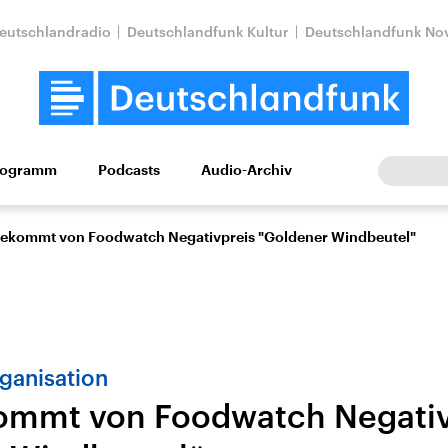
eutschlandradio
Deutschlandfunk Kultur
Deutschlandfunk No
rogramm
Podcasts
Audio-Archiv
Wirtschaft
Wissen
Kultur
Europa
Gesellschaf
bekommt von Foodwatch Negativpreis "Goldener Windbeutel"
ganisation
ommt von Foodwatch Negativ
Nahostkonflikt
Iran
le Beiträge,
Aktuelle Lage und
Aktuelle Lage und