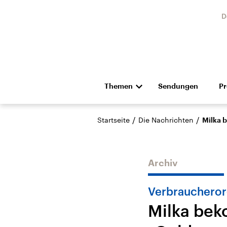
D
Themen
Sendungen
P
Die Nachrichten
Politik
/
/
Startseite
Die Nachrichten
Milka 
Hörspiel und Feature
Musik
Archiv
Verbraucheror
Milka bek
Landtagswahl Sachsen-
USA
Anhalt 2026
Aktuel