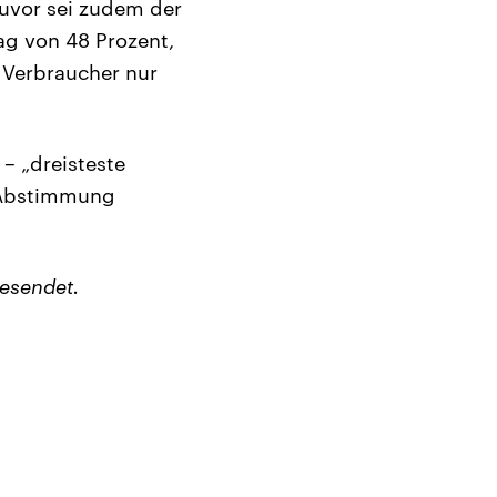
zuvor sei zudem der
ag von 48 Prozent,
r Verbraucher nur
– „dreisteste
e-Abstimmung
esendet.